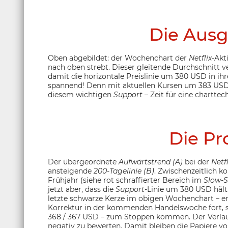
Die Ausg
Oben abgebildet: der Wochenchart der
Netflix
-Akt
nach oben strebt. Dieser gleitende Durchschnitt v
damit die horizontale Preislinie um 380 USD in ihr
spannend! Denn mit aktuellen Kursen um 383 USD
diesem wichtigen
Support
– Zeit für eine charttec
Die Pr
Der übergeordnete
Aufwärtstrend (A)
bei der
Netfl
ansteigende
200-Tagelinie (B)
. Zwischenzeitlich k
Frühjahr (siehe rot schraffierter Bereich im
Slow-S
jetzt aber, dass die
Support
-Linie um 380 USD hält.
letzte schwarze Kerze im obigen Wochenchart – ersc
Korrektur in der kommenden Handelswoche fort, s
368 / 367 USD – zum Stoppen kommen. Der Verla
negativ zu bewerten. Damit bleiben die Papiere v