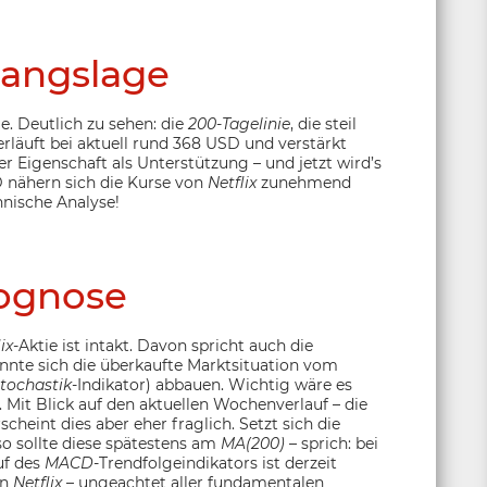
angslage
ie. Deutlich zu sehen: die
200-Tagelinie
, die steil
erläuft bei aktuell rund 368 USD und verstärkt
er Eigenschaft als Unterstützung – und jetzt wird’s
 nähern sich die Kurse von
Netflix
zunehmend
hnische Analyse!
ognose
ix
-Aktie ist intakt. Davon spricht auch die
onnte sich die überkaufte Marktsituation vom
tochastik
-Indikator) abbauen. Wichtig wäre es
 Mit Blick auf den aktuellen Wochenverlauf – die
heint dies aber eher fraglich. Setzt sich die
o sollte diese spätestens am
MA(200)
– sprich: bei
uf des
MACD
-Trendfolgeindikators ist derzeit
on
Netflix
– ungeachtet aller fundamentalen