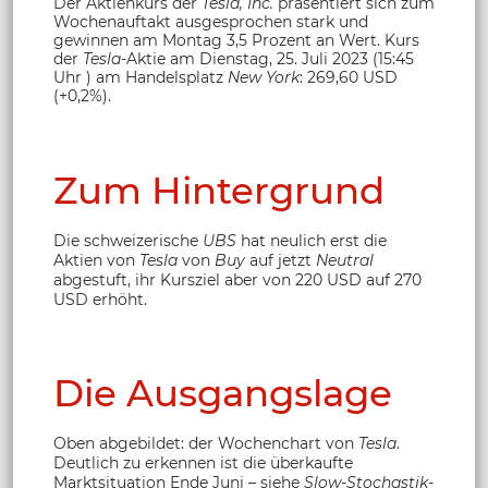
Der Aktienkurs der
Tesla, Inc.
präsentiert sich zum
Wochenauftakt ausgesprochen stark und
gewinnen am Montag 3,5 Prozent an Wert. Kurs
der
Tesla
-Aktie
am Dienstag, 25. Juli 2023 (15:45
Uhr ) am Handelsplatz
New York
: 269,60 USD
(+0,2%).
Zum Hintergrund
Die schweizerische
UBS
hat neulich erst die
Aktien von
Tesla
von
Buy
auf jetzt
Neutral
abgestuft, ihr Kursziel aber von 220 USD auf 270
USD erhöht.
Die Ausgangslage
Oben abgebildet: der Wochenchart von
Tesla
.
Deutlich zu erkennen ist die überkaufte
Marktsituation Ende Juni – siehe
Slow-Stochastik
-