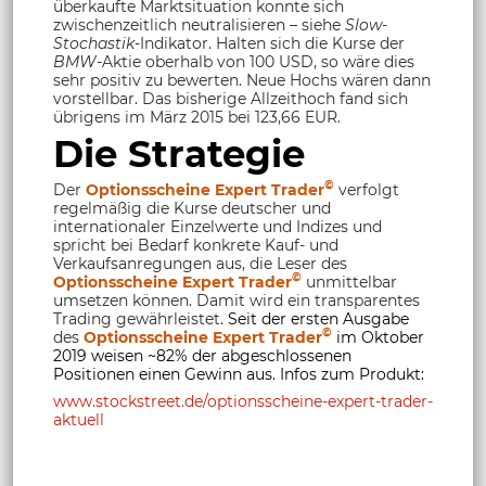
überkaufte Marktsituation konnte sich
zwischenzeitlich neutralisieren – siehe
Slow-
Stochastik
-Indikator. Halten sich die Kurse der
BMW
-Aktie oberhalb von 100 USD, so wäre dies
sehr positiv zu bewerten. Neue Hochs wären dann
vorstellbar. Das bisherige Allzeithoch fand sich
übrigens im März 2015 bei 123,66 EUR.
Die Strategie
©
Der
Optionsscheine Expert Trader
verfolgt
regelmäßig die Kurse deutscher und
internationaler Einzelwerte und Indizes und
spricht bei Bedarf konkrete Kauf- und
Verkaufsanregungen aus, die Leser des
©
Optionsscheine Expert Trader
unmittelbar
umsetzen können. Damit wird ein transparentes
Trading gewährleistet.
Seit der ersten Ausgabe
©
des
Optionsscheine Expert Trader
im Oktober
2019 weisen ~82% der abgeschlossenen
Positionen einen Gewinn aus. Infos zum Produkt:
www.stockstreet.de/optionsscheine-expert-trader-
aktuell