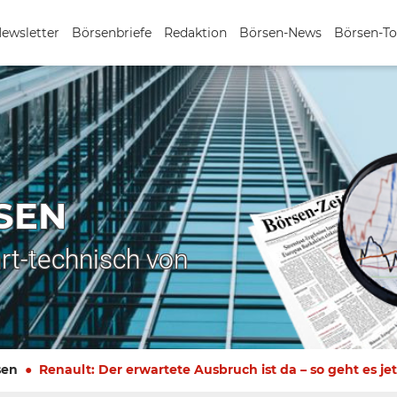
Newsletter
Börsenbriefe
Redaktion
Börsen-News
Börsen-To
SEN
rt-technisch von
sen
Renault: Der erwartete Ausbruch ist da – so geht es jet