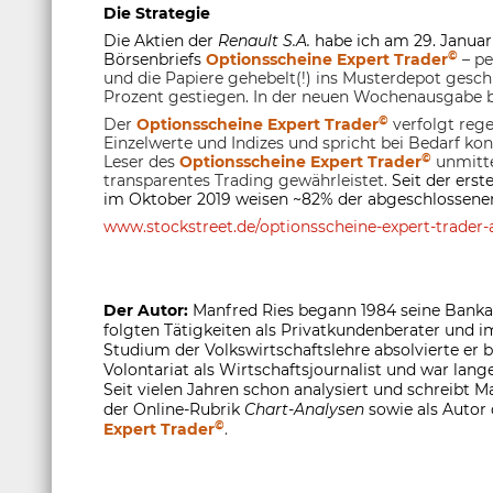
Die Strategie
Die Aktien der
Renault S.A.
habe ich am 29. Janua
©
Börsenbriefs
Optionsscheine Expert Trader
– pe
und die Papiere gehebelt(!) ins Musterdepot gesch
Prozent gestiegen. In der neuen Wochenausgabe br
©
Der
Optionsscheine Expert Trader
verfolgt rege
Einzelwerte und Indizes und spricht bei Bedarf ko
©
Leser des
Optionsscheine Expert Trader
unmitte
transparentes Trading gewährleistet.
Seit der ers
im Oktober 2019 weisen ~82% der abgeschlossenen
www.stockstreet.de/optionsscheine-expert-trader-a
Der Autor:
Manfred Ries begann 1984 seine Banka
folgten Tätigkeiten als Privatkundenberater und
Studium der Volkswirtschaftslehre absolvierte er
Volontariat als Wirtschaftsjournalist und war lange
Seit vielen Jahren schon analysiert und schreibt M
der Online-Rubrik
Chart-Analysen
sowie als Autor
©
Expert Trader
.