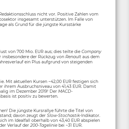
Redaktionsschluss nicht vor. Positive Zahlen vom
tosektor insgesamt unterstützen. Im Falle von
age als Grund für die jüngste Kursstärke
st von 700 Mio. EUR aus; dies teilte die
Company
ar insbesondere der Rückzug von
Renault
aus dem
ahresverlauf ein Plus aufgrund von steigenden
ie. Mit aktuellen Kursen ~42,00 EUR festigen sich
r ihrem Ausbruchsniveau von 41,43 EUR. Damit
ztmalig im Dezember 2019! Der
MACD
-
asis ist positiv zu bewerten.
en! Die jüngste Kursrallye führte die Titel von
ustand; davon zeugt der
Slow-Stochastik
-Indikator.
sich im Idealfall oberhalb von 43,40 EUR abspielen
der Verlauf der
200-Tagelinie
bei ~31 EUR.