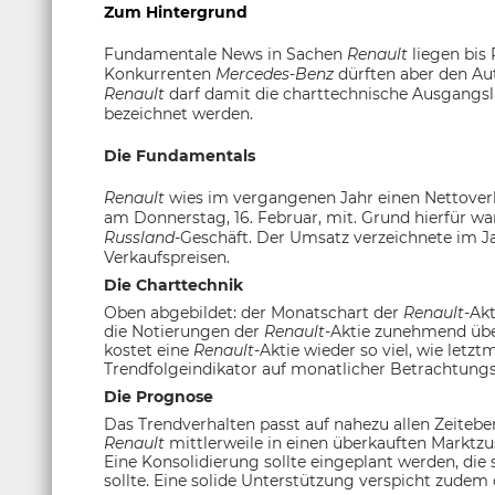
Zum Hintergrund
Fundamentale News in Sachen
Renault
liegen bis 
Konkurrenten
Mercedes-Benz
dürften aber den Au
Renault
darf damit die charttechnische Ausgangsl
bezeichnet werden.
Die Fundamentals
Renault
wies im vergangenen Jahr einen Nettoverlu
am Donnerstag, 16. Februar, mit. Grund hierfür w
Russland
-Geschäft. Der Umsatz verzeichnete im J
Verkaufspreisen.
Die Charttechnik
Oben abgebildet: der Monatschart der
Renault
-Akt
die Notierungen der
Renault
-Aktie zunehmend übe
kostet eine
Renault
-Aktie wieder so viel, wie let
Trendfolgeindikator auf monatlicher Betrachtungsb
Die Prognose
Das Trendverhalten passt auf nahezu allen Zeiteben
Renault
mittlerweile in einen überkauften Marktz
Eine Konsolidierung sollte eingeplant werden, die 
sollte. Eine solide Unterstützung verspicht zudem 