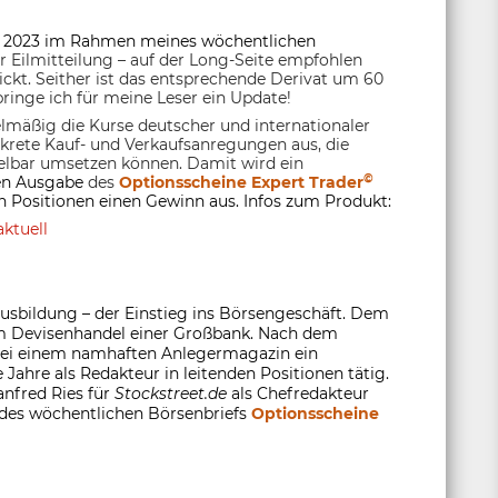
r 2023 im Rahmen meines wöchentlichen
r Eilmitteilung – auf der Long-Seite empfohlen
ickt. Seither ist das entsprechende Derivat um 60
inge ich für meine Leser ein Update!
lmäßig die Kurse deutscher und internationaler
nkrete Kauf- und Verkaufsanregungen aus, die
lbar umsetzen können. Damit wird ein
©
ten Ausgabe
des
Optionsscheine Expert Trader
 Positionen einen Gewinn aus. Infos zum Produkt:
ktuell
usbildung – der Einstieg ins Börsengeschäft. Dem
 im Devisenhandel einer Großbank. Nach dem
 bei einem namhaften Anlegermagazin ein
 Jahre als Redakteur in leitenden Positionen tätig.
anfred Ries für
Stockstreet.de
als Chefredakteur
 des wöchentlichen Börsenbriefs
Optionsscheine