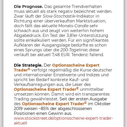
Die Prognose.
Das gesamte Trendverhalten
muss aktuell als stark negativ bezeichnet werden.
Zwar läuft der
Slow-Stochastik
-Indikator in
Richtung einer überverkauften Marktsituation,
doch fällt das aktuelle Monats-
Candle
sehr
schwach aus und zeugt von weiterhin hohem
Abgabedruck. Ein Test der 3,81er-Unterstützung
sollte einkalkuliert werden. Für ein signifikantes
Aufklaren der Ausgangslage bedürfte es schon
eines Sprungs über die
200-Tagelinie
; diese
verläuft bei aktuell 7,48 EUR. Tendenz: fallend.
Die Strategie.
Der
Optionsscheine Expert
©
Trader
verfolgt regelmäßig die Kurse deutscher
und internationaler Einzelwerte und Indizes und
spricht bei Bedarf konkrete Kauf- und
Verkaufsanregungen aus, die Leser des
©
Optionsscheine Expert Trader
unmittelbar
umsetzen können. Damit wird ein transparentes
Trading gewährleistet.
Seit der ersten Ausgabe
©
des
Optionsscheine Expert Trader
im Oktober
2019 weisen ~85% der abgeschlossenen
Positionen einen Gewinn aus.
www.stockstreet.de/optionsscheine-expert-trader-
aktuell