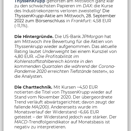
ThyssenKrupp
gehörten am Mittwoch ganz klar
zu den schwächsten Papieren im
DAX
: die Kurse
des Industriekonzerns verloren zweistellig!
Die
ThyssenKrupp
-Aktie am Mittwoch, 28. September
2022 zum Börsenschluss
in
Frankfurt
: 4,58 EUR
(-11,1%).
Die Hintergründe.
Die US-Bank
JPMorgan
hat
am Mittwoch ihre Bewertung für die Aktien von
Thyssenkrupp
wieder aufgenommen. Das aktuelle
Rating lautet
Underweight
bei einem Kursziel von
4,80 EUR.
»Die Profitabilität im
Kohlenstoffstahlbereich könnte in den
kommenden Quartalen die während der Corona-
Pandemie 2020 erreichten Tiefstände testen«
, so
die Analysten.
Die Charttechnik.
Mit Kursen ~4,50 EUR
notierten die Titel von
ThyssenKrupp
wieder auf
Stand vom November 2020. Der übergeordnete
Trend verläuft abwärtsgerichtet; davon zeugt der
fallende
MA(200)
. Andererseits wurde im
Monatsverlauf der Widerstand ~6,66 EUR
getestet – der Widerstand jedoch war stärker. Der
MACD
-Trendfolgeindikator auf Monatsbasis ist
negativ zu interpretieren.