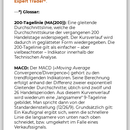
©
Expert Trader
.
---
*) Glossar:
200-Tagelinie (MA(200)):
Eine gleitende
Durchschnittslinie, welche die
Durchschnittskurse der vergangenen 200
Handelstage widerspiegelt. Der Kursverlauf wird
dadurch in geglätteter Form wiedergegeben. Die
200-Tagelinie gilt als einfacher – aber
vielbeachteter – Indikator innerhalb der
Technischen Analyse.
MACD:
Der MACD (
»Moving Average
Convergence/Divergence«
) gehört zu den
trendfolgenden Indikatoren. Seine Berechnung
erfolgt anhand der Differenz zweier exponentiell
Gleitender Durchschnitte; üblich sind zwölf und
26 Handelsperioden. Aus diesem Kurvenverlauf
wird wiederum eine „langsamere“ 9-Tagelinie
gebildet. Man spricht dann von der
Standardeinstellung (12/26/9). Grundsätzlich gilt:
Ein Kaufsignal ergibt sich, wenn die schnellere
Linie die langsamere von unten nach oben
schneidet, bzw. umgekehrt im Falle eines
Verkaufssignals.