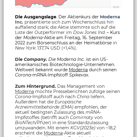
Die Ausgangslage
. Der Aktienkurs der
Moderna
Inc.
präsentierte sich zum Wochenschluss hin
auffallend stark; die Aktie stemmte sich auf die
Liste der Outperformer im
Dow Jones Ind.
– Kurs
der
Moderna
-Aktie am Freitag, 16. September
2022 zum Börsenschluss an der Heimatbörse
in
New York
: 137,74 USD (+1,4%).
Die
Company
.
Die Moderna Inc.
ist ein US-
amerikanisches Biotechnologie-Unternehmen.
Weltweit bekannt wurde
Moderna
durch seinen
Corona
-mRNA-Impfstoff
Spikevax
.
Zum Hintergrund.
Das Management von
Moderna
möchte Presseberichten zufolge seinen
Corona
-Impfstoff auch nach
China
liefern.
Außerdem hat die
Europäische
Arzneimittelbehörde (EMA)
empfohlen, der
aktuell bedingten Zulassung des
mRNA
-
Impfstoffes (betrifft auch
Comirnaty
von
BioNTech/Pfizer
) in eine Standardzulassung
umzuwandeln. Mit einem
KGV(2023e)
von ~18,2
erscheint die
Moderna
-Aktie aktuell