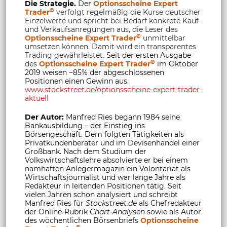
Die Strategie.
Der
Optionsscheine Expert
©
Trader
verfolgt regelmäßig die Kurse deutscher
Einzelwerte und spricht bei Bedarf konkrete Kauf-
und Verkaufsanregungen aus, die Leser des
©
Optionsscheine Expert Trader
unmittelbar
umsetzen können. Damit wird ein transparentes
Trading gewährleistet.
Seit der ersten Ausgabe
©
des
Optionsscheine Expert Trader
im Oktober
2019 weisen ~85% der abgeschlossenen
Positionen einen Gewinn aus.
www.stockstreet.de/optionsscheine-expert-trader-
aktuell
Der Autor:
Manfred Ries begann 1984 seine
Bankausbildung – der Einstieg ins
Börsengeschäft. Dem folgten Tätigkeiten als
Privatkundenberater und im Devisenhandel einer
Großbank. Nach dem Studium der
Volkswirtschaftslehre absolvierte er bei einem
namhaften Anlegermagazin ein Volontariat als
Wirtschaftsjournalist und war lange Jahre als
Redakteur in leitenden Positionen tätig. Seit
vielen Jahren schon analysiert und schreibt
Manfred Ries für
Stockstreet.de
als Chefredakteur
der Online-Rubrik
Chart-Analysen
sowie als Autor
des wöchentlichen Börsenbriefs
Optionsscheine