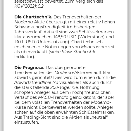
selbstbewusst bewertet. Zum Vergleich das
KGV(2022): 5,2
.
Die Charttechnik.
Das Trendverhalten der
Moderna
-Aktie überzeugt mit einer relativ hohen
Schwankungsfreudigkeit im bisherigen
Jahresverlauf. Aktuell sind zwei Schlüsselmarken
klar auszumachen: 148,50 USD (Widerstand) und
130,11 USD (Unterstützung). Charttechnisch
erscheinen die Notierungen von
Moderna
derzeit
als überverkauft (siehe
Slow-Stochastik
-
Indikator).
Die Prognose.
Das übergeordnete
Trendverhalten der
Moderna
-Aktie verläuft klar
abwärts gerichtet! Dies wird zum einen durch die
Abwärtstrendlinie (A)
visualisiert als auch durch
die stark fallende
200-Tagelinie
. Hoffnung
schöpfen Anleger aus dem (noch) freundlichen
Verlauf des
MACD
-Trendfolgeindikators, der aber
bei dem volatilen Trendverhalten der
Moderna
-
Kurse nicht überbewertet werden sollte. Anleger
achten auf die oben erwähnten Schlüsselmarken.
Aus Trading-Sicht sind die Aktien als „neutral“
einzustufen.