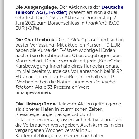
Die Ausgangslage
. Der Aktienkurs der
Deutsche
Telekom AG („T-Aktie“)
präsentiert sich aktuell
sehr fest. Die
Telekom
-Aktie am Donnerstag, 2.
Juni 2022 zum Börsenschluss in
Frankfurt
: 19,09
EUR (-0,1%).
Die Charttechnik
. Die
„T-Aktie“
präsentiert sich in
bester Verfassung! Mit aktuellen Kursen ~19 EUR
haben die Kurse der
T-Aktien
wichtige Hürden
nach oben durchbrochen. Oben abgetragen: der
Monatschart. Dabei symbolisiert jede „Kerze“ die
Kursbewegung innerhalb eines Handelsmonats.
Im Mai bereits wurde das Vorjahreshoch bei 18,92
EUR nach oben durchstoßen. Innerhalb von 13
Wochen haben die Notierungen der
Deutsche-
Telekom
-Aktie 33 Prozent an Wert
hinzugewonnen.
Die Hintergründe.
Telekom-Aktien gelten gerne
als sicherer Hafen in stürmischen Zeiten.
Preissteigerungen, ausgelöst durch
Inflationstendenzen, lassen sich relativ schnell an
die Verbraucher weitergeben. Auch kam es in den
vergangenen Wochen verstärkt zu
Kaufempfehlungen vonseiten namhafter