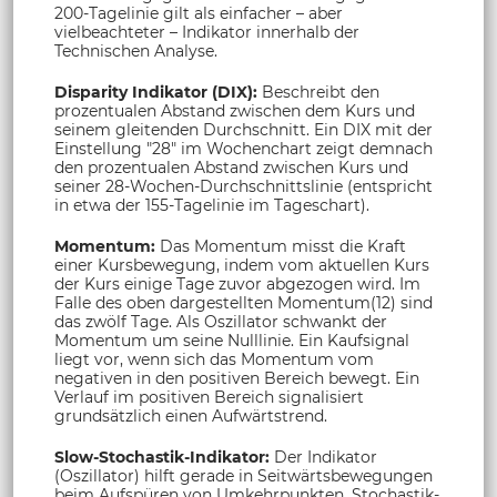
200-Tagelinie gilt als einfacher – aber
vielbeachteter – Indikator innerhalb der
Technischen Analyse.
Disparity Indikator (DIX):
Beschreibt den
prozentualen Abstand zwischen dem Kurs und
seinem gleitenden Durchschnitt. Ein DIX mit der
Einstellung "28" im Wochenchart zeigt demnach
den prozentualen Abstand zwischen Kurs und
seiner 28-Wochen-Durchschnittslinie (entspricht
in etwa der 155-Tagelinie im Tageschart).
Momentum:
Das Momentum misst die Kraft
einer Kursbewegung, indem vom aktuellen Kurs
der Kurs einige Tage zuvor abgezogen wird. Im
Falle des oben dargestellten Momentum(12) sind
das zwölf Tage. Als Oszillator schwankt der
Momentum um seine Nulllinie. Ein Kaufsignal
liegt vor, wenn sich das Momentum vom
negativen in den positiven Bereich bewegt. Ein
Verlauf im positiven Bereich signalisiert
grundsätzlich einen Aufwärtstrend.
Slow-Stochastik-Indikator:
Der Indikator
(Oszillator) hilft gerade in Seitwärtsbewegungen
beim Aufspüren von Umkehrpunkten. Stochastik-