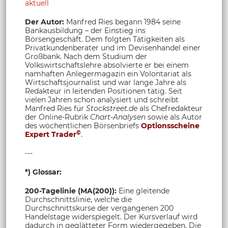
aktuell
Der Autor:
Manfred Ries begann 1984 seine
Bankausbildung – der Einstieg ins
Börsengeschäft. Dem folgten Tätigkeiten als
Privatkundenberater und im Devisenhandel einer
Großbank. Nach dem Studium der
Volkswirtschaftslehre absolvierte er bei einem
namhaften Anlegermagazin ein Volontariat als
Wirtschaftsjournalist und war lange Jahre als
Redakteur in leitenden Positionen tätig. Seit
vielen Jahren schon analysiert und schreibt
Manfred Ries für
Stockstreet.de
als Chefredakteur
der Online-Rubrik
Chart-Analysen
sowie als Autor
des wöchentlichen Börsenbriefs
Optionsscheine
©
Expert Trader
.
---
*) Glossar:
200-Tagelinie (MA(200)):
Eine gleitende
Durchschnittslinie, welche die
Durchschnittskurse der vergangenen 200
Handelstage widerspiegelt. Der Kursverlauf wird
dadurch in geglätteter Form wiedergegeben. Die