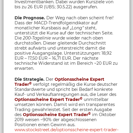
Investmentbanken. Dabei wurden Kursziele von
bis zu 26 EUR (UBS; 30.5.22) ausgerufen.
Die Prognose.
Der Weg nach oben scheint frei!
Dass der
MACD
-Trendfolgeindikator auf
monatlicher Kursbasis auf
„Long“
steht,
unterstützt die Kurse auf der technischen Seite.
Die
200-Tagelinie
wurde wieder nach oben
durchstoßen. Dieser gleitende Durchschnitt
strebt aufwärts und unterstreicht damit die
positive Ausgangslage. Unterstützungen: 18,92
EUR – 17,50 EUR – 16,71 EUR. Der nächste
technische Widerstand ist im Bereich ~20 EUR zu
erwarten.
Die Strategie.
Der
Optionsscheine Expert
©
Trader
verfolgt regelmäßig die Kurse deutscher
Standardwerte und spricht bei Bedarf konkrete
Kauf- und Verkaufsanregungen aus, die Leser des
©
Optionsscheine Expert Trad
er
unmittelbar
umsetzen können. Damit wird ein transparentes
Trading gewährleistet. Seit der ersten Ausgabe
©
des
Optionsscheine Expert Trader
im Oktober
2019 weisen ~90% der abgeschlossenen
Positionen einen Gewinn aus.
www.stockstreet.de/optionsscheine-expert-trader-