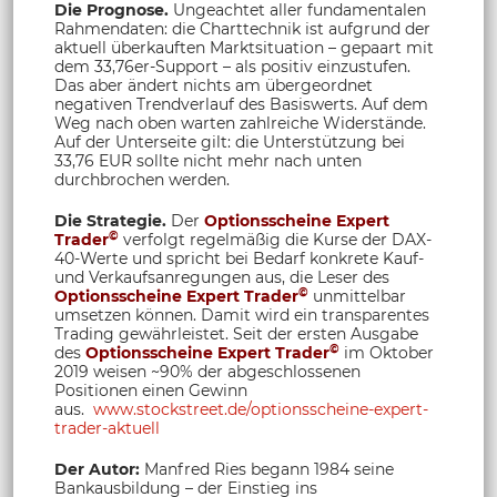
Die Prognose.
Ungeachtet aller fundamentalen
Rahmendaten: die Charttechnik ist aufgrund der
aktuell überkauften Marktsituation – gepaart mit
dem 33,76er-Support – als positiv einzustufen.
Das aber ändert nichts am übergeordnet
negativen Trendverlauf des Basiswerts. Auf dem
Weg nach oben warten zahlreiche Widerstände.
Auf der Unterseite gilt: die Unterstützung bei
33,76 EUR sollte nicht mehr nach unten
durchbrochen werden.
Die Strategie.
Der
Optionsscheine Expert
©
Trader
verfolgt regelmäßig die Kurse der DAX-
40-Werte und spricht bei Bedarf konkrete Kauf-
und Verkaufsanregungen aus, die Leser des
©
Optionsscheine Expert Trad
er
unmittelbar
umsetzen können. Damit wird ein transparentes
Trading gewährleistet. Seit der ersten Ausgabe
©
des
Optionsscheine Expert Trader
im Oktober
2019 weisen ~90% der abgeschlossenen
Positionen einen Gewinn
aus.
www.stockstreet.de/optionsscheine-expert-
trader-aktuell
Der Autor:
Manfred Ries begann 1984 seine
Bankausbildung – der Einstieg ins