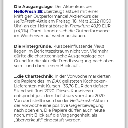
Die Ausgangslage
. Der Aktienkurs der
HelloFresh SE
überzeugt aktuell mit einer
kräftigen Outperformance! Aktienkurs der
HelloFresh
-Aktie am Freitag, 18. März 2022 (10:50
Uhr) an der Heimatbörse in
Frankfurt
: 40,19 EUR
(+4,7%). Damit konnte sich die Outperformance
im Wochenverlauf weiter ausbauen.
Die Hintergründe.
Kursbeeinflussende
News
liegen im Berichtszeitraum nicht vor. Vielmehr
dürfte die charttechnische Ausgangslage der
Grund für die aktuelle Trendbewegung nach oben
sein – und damit einen Blick auf …
…die Charttechnik
. In der Vorwoche markierten
die Papiere des im
DAX
gelisteten Kochboxen-
Lieferanten mit Kursen ~33,76 EUR den tiefsten
Stand seit Juni 2020. Dieses Kursniveau
entspricht just dem Tiefstkurs vom Juni 2020.
Von dort stellte sich bei der
HelloFresh
-Aktie in
der Vorwoche eine positive Gegenbewegung
nach oben ein. Die Papiere dürfen auch heute
noch, mit Blick auf die Vergangenheit, als
„überverkauft“ eingestuft werden.