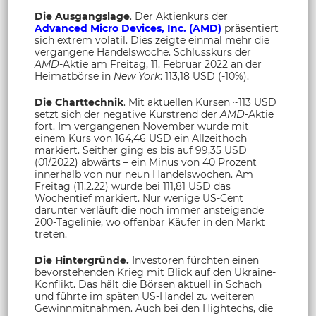
Die Ausgangslage
. Der Aktienkurs der
Advanced Micro Devices, Inc. (AMD)
präsentiert
sich extrem volatil. Dies zeigte einmal mehr die
vergangene Handelswoche. Schlusskurs der
AMD
-Aktie am Freitag, 11. Februar 2022 an der
Heimatbörse in
New York
: 113,18 USD (-10%).
Die Charttechnik
. Mit aktuellen Kursen ~113 USD
setzt sich der negative Kurstrend der
AMD
-Aktie
fort. Im vergangenen November wurde mit
einem Kurs von 164,46 USD ein Allzeithoch
markiert. Seither ging es bis auf 99,35 USD
(01/2022) abwärts – ein Minus von 40 Prozent
innerhalb von nur neun Handelswochen. Am
Freitag (11.2.22) wurde bei 111,81 USD das
Wochentief markiert. Nur wenige US-Cent
darunter verläuft die noch immer ansteigende
200-Tagelinie, wo offenbar Käufer in den Markt
treten.
Die Hintergründe.
Investoren fürchten einen
bevorstehenden Krieg mit Blick auf den Ukraine-
Konflikt. Das hält die Börsen aktuell in Schach
und führte im späten US-Handel zu weiteren
Gewinnmitnahmen. Auch bei den Hightechs, die