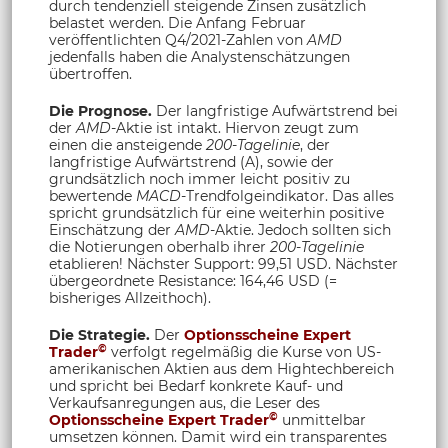
durch tendenziell steigende Zinsen zusätzlich
belastet werden. Die Anfang Februar
veröffentlichten Q4/2021-Zahlen von
AMD
jedenfalls haben die Analystenschätzungen
übertroffen.
Die Prognose.
Der langfristige Aufwärtstrend bei
der
AMD
-Aktie ist intakt. Hiervon zeugt zum
einen die ansteigende
200-Tagelinie
, der
langfristige Aufwärtstrend (A), sowie der
grundsätzlich noch immer leicht positiv zu
bewertende
MACD
-Trendfolgeindikator. Das alles
spricht grundsätzlich für eine weiterhin positive
Einschätzung der
AMD
-Aktie. Jedoch sollten sich
die Notierungen oberhalb ihrer
200-Tagelinie
etablieren! Nächster Support: 99,51 USD. Nächster
übergeordnete Resistance: 164,46 USD (=
bisheriges Allzeithoch).
Die Strategie.
Der
Optionsscheine Expert
©
Trader
verfolgt regelmäßig die Kurse von US-
amerikanischen Aktien aus dem Hightechbereich
und spricht bei Bedarf konkrete Kauf- und
Verkaufsanregungen aus, die Leser des
©
Optionsscheine Expert Trader
unmittelbar
umsetzen können. Damit wird ein transparentes