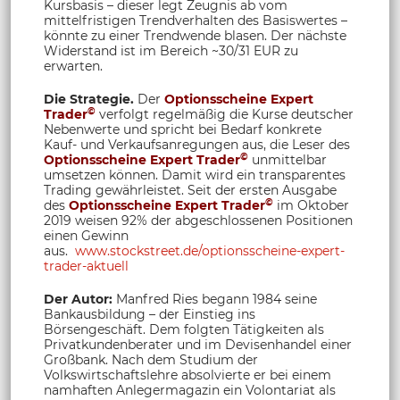
Kursbasis – dieser legt Zeugnis ab vom
mittelfristigen Trendverhalten des Basiswertes –
könnte zu einer Trendwende blasen. Der nächste
Widerstand ist im Bereich ~30/31 EUR zu
erwarten.
Die Strategie.
Der
Optionsscheine Expert
©
Trader
verfolgt regelmäßig die Kurse deutscher
Nebenwerte und spricht bei Bedarf konkrete
Kauf- und Verkaufsanregungen aus, die Leser des
©
Optionsscheine Expert Trader
unmittelbar
umsetzen können. Damit wird ein transparentes
Trading gewährleistet. Seit der ersten Ausgabe
©
des
Optionsscheine Expert Trader
im Oktober
2019 weisen 92% der abgeschlossenen Positionen
einen Gewinn
aus.
www.stockstreet.de/optionsscheine-expert-
trader-aktuell
Der Autor:
Manfred Ries begann 1984 seine
Bankausbildung – der Einstieg ins
Börsengeschäft. Dem folgten Tätigkeiten als
Privatkundenberater und im Devisenhandel einer
Großbank. Nach dem Studium der
Volkswirtschaftslehre absolvierte er bei einem
namhaften Anlegermagazin ein Volontariat als