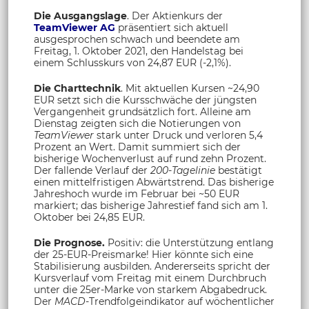
Die Ausgangslage
. Der Aktienkurs der
TeamViewer AG
präsentiert sich aktuell
ausgesprochen schwach und beendete am
Freitag, 1. Oktober 2021, den Handelstag bei
einem Schlusskurs von 24,87 EUR (-2,1%).
Die Charttechnik
. Mit aktuellen Kursen ~24,90
EUR setzt sich die Kursschwäche der jüngsten
Vergangenheit grundsätzlich fort. Alleine am
Dienstag zeigten sich die Notierungen von
TeamViewer
stark unter Druck und verloren 5,4
Prozent an Wert. Damit summiert sich der
bisherige Wochenverlust auf rund zehn Prozent.
Der fallende Verlauf der
200-Tagelinie
bestätigt
einen mittelfristigen Abwärtstrend. Das bisherige
Jahreshoch wurde im Februar bei ~50 EUR
markiert; das bisherige Jahrestief fand sich am 1.
Oktober bei 24,85 EUR.
Die Prognose.
Positiv: die Unterstützung entlang
der 25-EUR-Preismarke! Hier könnte sich eine
Stabilisierung ausbilden. Andererseits spricht der
Kursverlauf vom Freitag mit einem Durchbruch
unter die 25er-Marke von starkem Abgabedruck.
Der
MACD
-Trendfolgeindikator auf wöchentlicher