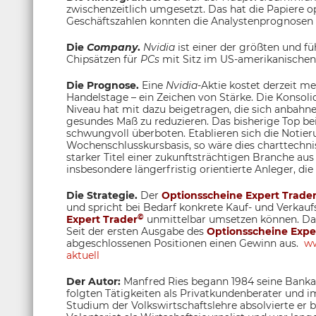
zwischenzeitlich umgesetzt. Das hat die Papiere o
Geschäftszahlen konnten die Analystenprognosen 
Die
Company
.
Nvidia
ist einer der größten und f
Chipsätzen für
PCs
mit Sitz im US-amerikanische
Die Prognose.
Eine
Nvidia
-Aktie kostet derzeit m
Handelstage – ein Zeichen von Stärke. Die Konso
Niveau hat mit dazu beigetragen, die sich anbahne
gesundes Maß zu reduzieren. Das bisherige Top 
schwungvoll überboten. Etablieren sich die Notieru
Wochenschlusskursbasis, so wäre dies charttechni
starker Titel einer zukunftsträchtigen Branche aus
insbesondere längerfristig orientierte Anleger, di
Die Strategie.
Der
Optionsscheine Expert Trade
und spricht bei Bedarf konkrete Kauf- und Verkau
©
Expert Trader
unmittelbar umsetzen können. Dami
Seit der ersten Ausgabe des
Optionsscheine Expe
abgeschlossenen Positionen einen Gewinn aus.
ww
aktuell
Der Autor:
Manfred Ries begann 1984 seine Bankau
folgten Tätigkeiten als Privatkundenberater und
Studium der Volkswirtschaftslehre absolvierte er