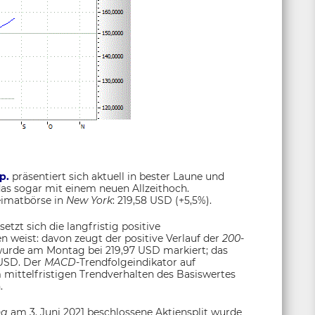
p.
präsentiert sich aktuell in bester Laune und
as sogar mit einem neuen Allzeithoch.
eimatbörse in
New York
: 219,58 USD (+5,5%).
etzt sich die langfristig positive
n weist: davon zeugt der positive Verlauf der
200-
 wurde am Montag bei 219,97 USD markiert; das
6 USD. Der
MACD
-Trendfolgeindikator auf
 mittelfristigen Trendverhalten des Basiswertes
.
ng
am 3. Juni 2021 beschlossene Aktiensplit wurde