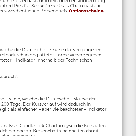
 Jahre als Redakteur in leitenden Positionen tätig.
anfred Ries für
Stockstreet.de
als Chefredakteur
 des wöchentlichen Börsenbriefs
Optionsscheine
 welche die Durchschnittskurse der vergangenen
ird dadurch in geglätteter Form wiedergegeben.
chteter – Indikator innerhalb der Technischen
usbruch“.
nittslinie, welche die Durchschnittskurse der
 200 Tage. Der Kursverlauf wird dadurch in
ilt als einfacher – aber vielbeachteter – Indikator
tanalyse (Candlestick-Chartanalyse) die Kursdaten
andelsperiode ab. Kerzencharts beinhalten damit