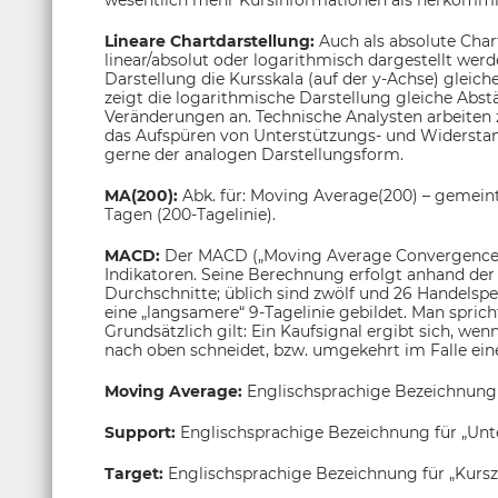
wesentlich mehr Kursinformationen als herkömmli
Lineare Chartdarstellung:
Auch als absolute Char
linear/absolut oder logarithmisch dargestellt wer
Darstellung die Kursskala (auf der y-Achse) gleic
zeigt die logarithmische Darstellung gleiche Abs
Veränderungen an. Technische Analysten arbeiten
das Aufspüren von Unterstützungs- und Widerstands
gerne der analogen Darstellungsform.
MA(200):
Abk. für: Moving Average(200) – gemeint
Tagen (200-Tagelinie).
MACD:
Der MACD („Moving Average Convergence/
Indikatoren. Seine Berechnung erfolgt anhand der 
Durchschnitte; üblich sind zwölf und 26 Handelsp
eine „langsamere“ 9-Tagelinie gebildet. Man sprich
Grundsätzlich gilt: Ein Kaufsignal ergibt sich, wen
nach oben schneidet, bzw. umgekehrt im Falle eine
Moving Average:
Englischsprachige Bezeichnung
Support:
Englischsprachige Bezeichnung für „Unt
Target:
Englischsprachige Bezeichnung für „Kurszi