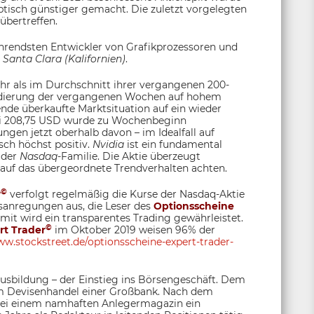
ptisch günstiger gemacht. Die zuletzt vorgelegten
übertreffen.
ührendsten Entwickler von Grafikprozessoren und
n
Santa Clara (Kalifornien)
.
ehr als im Durchschnitt ihrer vergangenen 200-
lidierung der vergangenen Wochen auf hohem
nde überkaufte Marktsituation auf ein wieder
bei 208,75 USD wurde zu Wochenbeginn
ngen jetzt oberhalb davon – im Idealfall auf
sch höchst positiv.
Nvidia
ist ein fundamental
 der
Nasdaq
-Familie. Die Aktie überzeugt
e auf das übergeordnete Trendverhalten achten.
©
r
verfolgt regelmäßig die Kurse der Nasdaq-Aktie
fsanregungen aus, die Leser des
Optionsscheine
t wird ein transparentes Trading gewährleistet.
©
rt Trader
im Oktober 2019 weisen 96% der
w.stockstreet.de/optionsscheine-expert-trader-
sbildung – der Einstieg ins Börsengeschäft. Dem
 im Devisenhandel einer Großbank. Nach dem
 bei einem namhaften Anlegermagazin ein