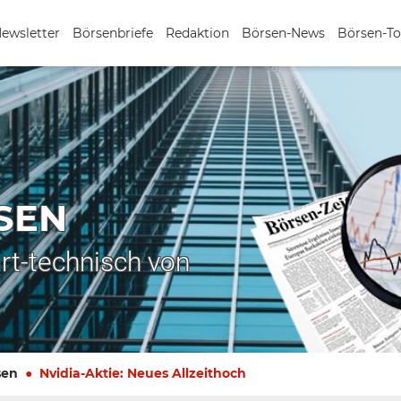
Newsletter
Börsenbriefe
Redaktion
Börsen-News
Börsen-To
SEN
rt-technisch von
sen
Nvidia-Aktie: Neues Allzeithoch