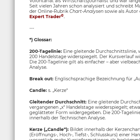
Volontariat als Wirtschaftsjournalist und war lange
Seit vielen Jahren schon analysiert und schreibt M
der Online-Rubrik
Chart-Analysen
sowie als Autor
©
Expert Trader
.
---
*) Glossar:
200-Tagelinie:
Eine gleitende Durchschnittslinie,
200 Handelstage widerspiegelt. Der Kursverlauf w
Die 200-Tagelinie gilt als einfacher – aber vielbea
Analyse.
Break out:
Englischsprachige Bezeichnung für „A
Candle:
s. „Kerze“
Gleitender Durchschnitt:
Eine gleitende Durchsch
vergangenen „x“ Handelstage wiederspiegelt; etwa
geglätteter Form widergegeben. Die 200-Tagelinie g
innerhalb der Technischen Analyse.
Kerze („Candle“):
Bildet innerhalb der Kerzenchar
(Eröffnungs-, Hoch-, Tiefst-, Schlusskurs) einer H