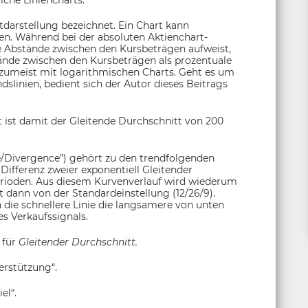
che Liniencharts.
tdarstellung bezeichnet. Ein Chart kann
den. Während bei der absoluten Aktienchart-
he Abstände zwischen den Kursbeträgen aufweist,
tände zwischen den Kursbeträgen als prozentuale
 zumeist mit logarithmischen Charts. Geht es um
linien, bedient sich der Autor dieses Beitrags
 ist damit der Gleitende Durchschnitt von 200
Divergence”) gehört zu den trendfolgenden
Differenz zweier exponentiell Gleitender
erioden. Aus diesem Kurvenverlauf wird wiederum
t dann von der Standardeinstellung (12/26/9).
n die schnellere Linie die langsamere von unten
s Verkaufssignals.
 für
Gleitender Durchschnitt.
erstützung“.
el“.