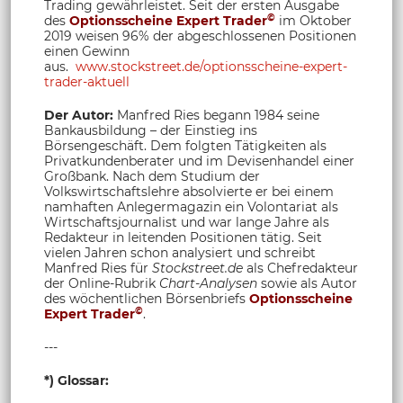
Trading gewährleistet. Seit der ersten Ausgabe
©
des
Optionsscheine Expert Trader
im Oktober
2019 weisen 96% der abgeschlossenen Positionen
einen Gewinn
aus.
www.stockstreet.de/optionsscheine-expert-
trader-aktuell
Der Autor:
Manfred Ries begann 1984 seine
Bankausbildung – der Einstieg ins
Börsengeschäft. Dem folgten Tätigkeiten als
Privatkundenberater und im Devisenhandel einer
Großbank. Nach dem Studium der
Volkswirtschaftslehre absolvierte er bei einem
namhaften Anlegermagazin ein Volontariat als
Wirtschaftsjournalist und war lange Jahre als
Redakteur in leitenden Positionen tätig. Seit
vielen Jahren schon analysiert und schreibt
Manfred Ries für
Stockstreet.de
als Chefredakteur
der Online-Rubrik
Chart-Analysen
sowie als Autor
des wöchentlichen Börsenbriefs
Optionsscheine
©
Expert Trader
.
---
*) Glossar: