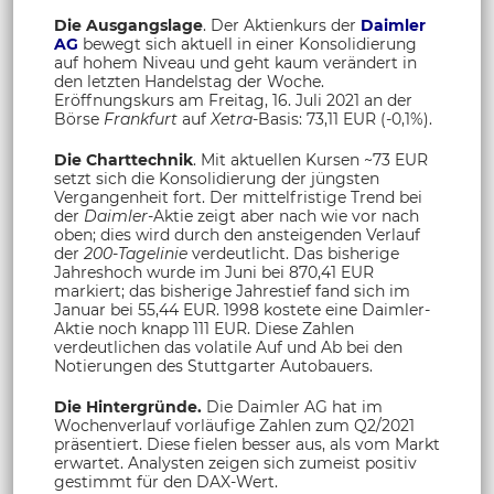
Die Ausgangslage
. Der Aktienkurs der
Daimler
AG
bewegt sich aktuell in einer Konsolidierung
auf hohem Niveau und geht kaum verändert in
den letzten Handelstag der Woche.
Eröffnungskurs am Freitag, 16. Juli 2021 an der
Börse
Frankfurt
auf
Xetra
-Basis: 73,11 EUR (-0,1%).
Die Charttechnik
. Mit aktuellen Kursen ~73 EUR
setzt sich die Konsolidierung der jüngsten
Vergangenheit fort. Der mittelfristige Trend bei
der
Daimler
-Aktie zeigt aber nach wie vor nach
oben; dies wird durch den ansteigenden Verlauf
der
200-Tagelinie
verdeutlicht. Das bisherige
Jahreshoch wurde im Juni bei 870,41 EUR
markiert; das bisherige Jahrestief fand sich im
Januar bei 55,44 EUR. 1998 kostete eine Daimler-
Aktie noch knapp 111 EUR. Diese Zahlen
verdeutlichen das volatile Auf und Ab bei den
Notierungen des Stuttgarter Autobauers.
Die Hintergründe.
Die Daimler AG hat im
Wochenverlauf vorläufige Zahlen zum Q2/2021
präsentiert. Diese fielen besser aus, als vom Markt
erwartet. Analysten zeigen sich zumeist positiv
gestimmt für den DAX-Wert.