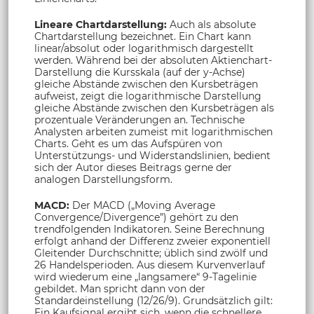
Lineare Chartdarstellung:
Auch als absolute
Chartdarstellung bezeichnet. Ein Chart kann
linear/absolut oder logarithmisch dargestellt
werden. Während bei der absoluten Aktienchart-
Darstellung die Kursskala (auf der y-Achse)
gleiche Abstände zwischen den Kursbeträgen
aufweist, zeigt die logarithmische Darstellung
gleiche Abstände zwischen den Kursbeträgen als
prozentuale Veränderungen an. Technische
Analysten arbeiten zumeist mit logarithmischen
Charts. Geht es um das Aufspüren von
Unterstützungs- und Widerstandslinien, bedient
sich der Autor dieses Beitrags gerne der
analogen Darstellungsform.
MACD:
Der MACD („Moving Average
Convergence/Divergence”) gehört zu den
trendfolgenden Indikatoren. Seine Berechnung
erfolgt anhand der Differenz zweier exponentiell
Gleitender Durchschnitte; üblich sind zwölf und
26 Handelsperioden. Aus diesem Kurvenverlauf
wird wiederum eine „langsamere“ 9-Tagelinie
gebildet. Man spricht dann von der
Standardeinstellung (12/26/9). Grundsätzlich gilt:
Ein Kaufsignal ergibt sich, wenn die schnellere