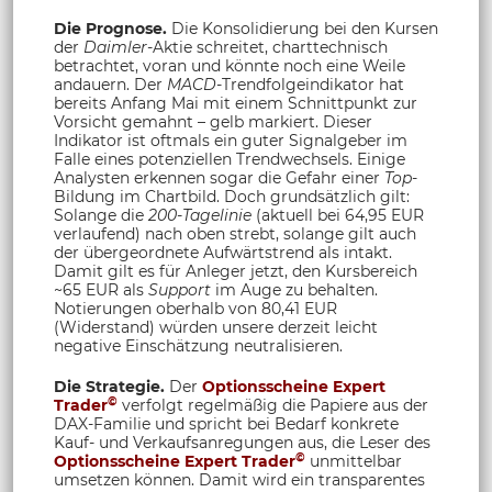
Die Prognose.
Die Konsolidierung bei den Kursen
der
Daimler
-Aktie schreitet, charttechnisch
betrachtet, voran und könnte noch eine Weile
andauern. Der
MACD
-Trendfolgeindikator hat
bereits Anfang Mai mit einem Schnittpunkt zur
Vorsicht gemahnt – gelb markiert. Dieser
Indikator ist oftmals ein guter Signalgeber im
Falle eines potenziellen Trendwechsels. Einige
Analysten erkennen sogar die Gefahr einer
Top
-
Bildung im Chartbild. Doch grundsätzlich gilt:
Solange die
200-Tagelinie
(aktuell bei 64,95 EUR
verlaufend) nach oben strebt, solange gilt auch
der übergeordnete Aufwärtstrend als intakt.
Damit gilt es für Anleger jetzt, den Kursbereich
~65 EUR als
Support
im Auge zu behalten.
Notierungen oberhalb von 80,41 EUR
(Widerstand) würden unsere derzeit leicht
negative Einschätzung neutralisieren.
Die Strategie.
Der
Optionsscheine Expert
©
Trader
verfolgt regelmäßig die Papiere aus der
DAX-Familie und spricht bei Bedarf konkrete
Kauf- und Verkaufsanregungen aus, die Leser des
©
Optionsscheine Expert Trader
unmittelbar
umsetzen können. Damit wird ein transparentes