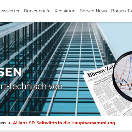
Newsletter
Börsenbriefe
Redaktion
Börsen-News
Börsen-To
SEN
rt-technisch von
sen
Allianz SE: Seitwärts in die Hauptversammlung