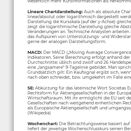
wesentlich mehr Kursinformationen als herkömmli
Lineare Chartdarstellung:
Auch als absolute Char
linear/absolut oder logarithmisch dargestellt wer
Darstellung die Kursskala (auf der y-Achse) gleic
zeigt die logarithmische Darstellung gleiche Abs
Veränderungen an. Technische Analysten arbeiten
das Aufspüren von Unterstützungs- und Widerstands
gerne der analogen Darstellungsform.
MACD:
Der MACD („Moving Average Convergence/
Indikatoren. Seine Berechnung erfolgt anhand der 
Durchschnitte; üblich sind zwölf und 26 Handelsp
eine „langsamere“ 9-Tagelinie gebildet. Man sprich
Grundsätzlich gilt: Ein Kaufsignal ergibt sich, wen
nach oben schneidet, bzw. umgekehrt im Falle eine
SE:
Abkürzung für das lateinische Wort Societas Eu
Rechtsform für Aktiengesellschaften in der Euro
Wirtschaftsraum. Mit ihr ermöglicht die EU seit
Gesellschaften nach weitgehend einheitlichen Rec
als Europäische Aktiengesellschaft und umgangssp
(Wikipedia)
Wochenchart:
Die Betrachtungsweise basiert auf
liefert der jeweilige Wochenschlusskurs seinen Be