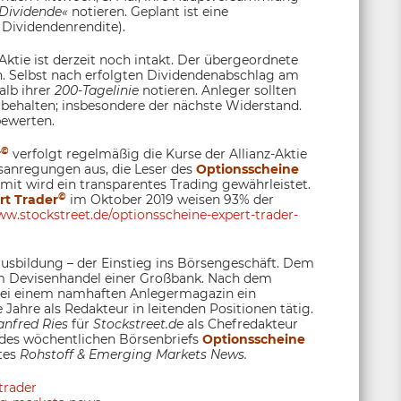
 Dividende«
notieren. Geplant ist eine
 Dividendenrendite).
Aktie ist derzeit noch intakt. Der übergeordnete
en. Selbst nach erfolgten Dividendenabschlag am
alb ihrer
200-Tagelinie
notieren. Anleger sollten
 behalten; insbesondere der nächste Widerstand.
bewerten.
©
r
verfolgt regelmäßig die Kurse der Allianz-Aktie
fsanregungen aus, die Leser des
Optionsscheine
t wird ein transparentes Trading gewährleistet.
©
rt Trader
im Oktober 2019 weisen 93% der
w.stockstreet.de/optionsscheine-expert-trader-
sbildung – der Einstieg ins Börsengeschäft. Dem
 im Devisenhandel einer Großbank. Nach dem
 bei einem namhaften Anlegermagazin ein
 Jahre als Redakteur in leitenden Positionen tätig.
nfred Ries
für
Stockstreet.de
als Chefredakteur
 des wöchentlichen Börsenbriefs
Optionsscheine
tes
Rohstoff &
Emerging Markets News
.
trader