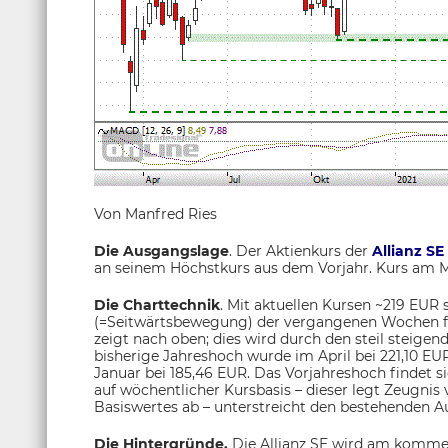
Von Manfred Ries
Die Ausgangslage
. Der Aktienkurs der
Allianz SE
an seinem Höchstkurs aus dem Vorjahr. Kurs am Mont
Die Charttechnik
. Mit aktuellen Kursen ~219 EUR 
(=Seitwärtsbewegung) der vergangenen Wochen for
zeigt nach oben; dies wird durch den steil steigen
bisherige Jahreshoch wurde im April bei 221,10 EUR
Januar bei 185,46 EUR. Das Vorjahreshoch findet s
auf wöchentlicher Kursbasis – dieser legt Zeugnis
Basiswertes ab – unterstreicht den bestehenden A
Die Hintergründe.
Die Allianz SE wird am komme