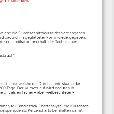
ing-markets-news
 welche die Durchschnittskurse der vergangenen
ird dadurch in geglätteter Form wiedergegeben.
chteter – Indikator innerhalb der Technischen
usbruch“.
nittslinie, welche die Durchschnittskurse der
200 Tage. Der Kursverlauf wird dadurch in
gilt als einfacher – aber vielbeachteter –
tanalyse (Candlestick-Chartanalyse) die Kursdaten
andelsperiode ab. Kerzencharts beinhalten damit