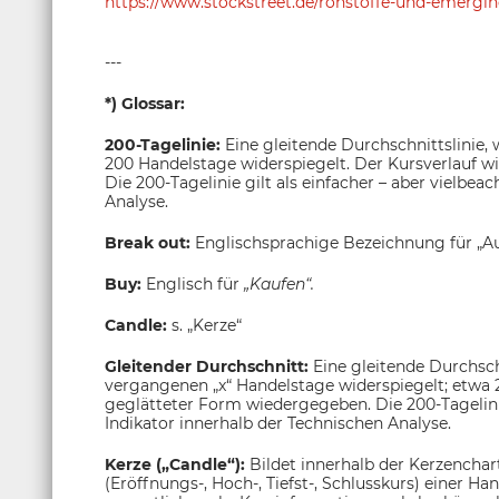
https://www.stockstreet.de/rohstoffe-und-emerg
---
*) Glossar:
200-Tagelinie:
Eine gleitende Durchschnittslinie,
200 Handelstage widerspiegelt. Der Kursverlauf w
Die 200-Tagelinie gilt als einfacher – aber vielbea
Analyse.
Break out:
Englischsprachige Bezeichnung für „A
Buy:
Englisch für
„Kaufen“.
Candle:
s. „Kerze“
Gleitender Durchschnitt:
Eine gleitende Durchsch
vergangenen „x“ Handelstage widerspiegelt; etwa 
geglätteter Form wiedergegeben. Die 200-Tagelinie 
Indikator innerhalb der Technischen Analyse.
Kerze („Candle“):
Bildet innerhalb der Kerzenchar
(Eröffnungs-, Hoch-, Tiefst-, Schlusskurs) einer H