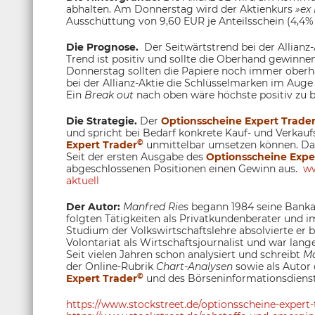
abhalten. Am Donnerstag wird der Aktienkurs
»ex
Ausschüttung von 9,60 EUR je Anteilsschein (4,4%
Die Prognose.
Der Seitwärtstrend bei der Allianz-
Trend ist positiv und sollte die Oberhand gewinn
Donnerstag sollten die Papiere noch immer oberh
bei der Allianz-Aktie die Schlüsselmarken im Auge
Ein
Break out
nach oben wäre höchste positiv zu 
Die Strategie.
Der
Optionsscheine Expert Trade
und spricht bei Bedarf konkrete Kauf- und Verkau
©
Expert Trader
unmittelbar umsetzen können. Dami
Seit der ersten Ausgabe des
Optionsscheine Expe
abgeschlossenen Positionen einen Gewinn aus.
ww
aktuell
Der Autor:
Manfred Ries
begann 1984 seine Bankau
folgten Tätigkeiten als Privatkundenberater und
Studium der Volkswirtschaftslehre absolvierte er
Volontariat als Wirtschaftsjournalist und war lange
Seit vielen Jahren schon analysiert und schreibt
Ma
der Online-Rubrik
Chart-Analysen
sowie als Autor
©
Expert Trader
und des Börseninformationsdiens
https://www.stockstreet.de/optionsscheine-expert-