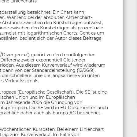
che Liniencharts.
tdarstellung bezeichnet. Ein Chart kann
den. Während bei der absoluten Aktienchart-
he Abstände zwischen den Kursbeträgen aufweist,
tände zwischen den Kursbeträgen als prozentuale
 zumeist mit logarithmischen Charts. Geht es um
linien, bedient sich der Autor dieses Beitrags
Divergence”) gehört zu den trendfolgenden
Differenz zweier exponentiell Gleitender
erioden. Aus diesem Kurvenverlauf wird wiederum
t dann von der Standardeinstellung (12/26/9).
n die schnellere Linie die langsamere von unten
s Verkaufssignals.
ropaea (Europäische Gesellschaft). Die SE ist eine
päischen Union und im Europäischen
 dem Jahresende 2004 die Gründung von
htsprinzipien. Die SE wird in EU-Dokumenten auch
rachlich daher auch als Europa-AG bezeichnet.
 wöchentlichen Kursdaten. Bei einem Linienchart
itrag zum Kurvenverlauf. Im Falle von