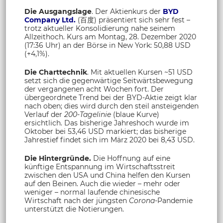
Die Ausgangslage
. Der Aktienkurs der
BYD
Company Ltd.
(百度) präsentiert sich sehr fest –
trotz aktueller Konsolidierung nahe seinem
Allzeithoch. Kurs am Montag, 28. Dezember 2020
(17:36 Uhr) an der Börse in New York: 50,88 USD
(+4,1%).
Die Charttechnik
. Mit aktuellen Kursen ~51 USD
setzt sich die gegenwärtige Seitwärtsbewegung
der vergangenen acht Wochen fort. Der
übergeordnete Trend bei der BYD-Aktie zeigt klar
nach oben; dies wird durch den steil ansteigenden
Verlauf der
200-Tagelinie
(blaue Kurve)
ersichtlich. Das bisherige Jahreshoch wurde im
Oktober bei 53,46 USD markiert; das bisherige
Jahrestief findet sich im März 2020 bei 8,43 USD.
Die Hintergründe.
Die Hoffnung auf eine
künftige Entspannung im Wirtschaftsstreit
zwischen den USA und China helfen den Kursen
auf den Beinen. Auch die wieder – mehr oder
weniger – normal laufende chinesische
Wirtschaft nach der jüngsten
Corona
-Pandemie
unterstützt die Notierungen.