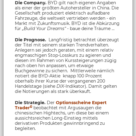
Die Company.
BYD gilt nach eigenen Angaben
als einer der größten Autohersteller in China. Die
Gesellschaft produziert elektrisch aufladbare
Fahrzeuge, die weltweit vertrieben werden - ein
Markt mit Zukunftsmusik. BYD ist die Abkürzung
für
„Build Your Dreams“
- baue deine Träume …
Die Prognose.
Langfristig betrachtet überzeugt
der Titel mit seinem starken Trendverhalten.
Anlegern sei jedoch geraten, mit einem relativ
engmaschigen Stop-Losskurs zu agieren und
diesen im Rahmen von Kurssteigerungen zügig
nach oben hin anpassen, um etwaige
Buchgewinne zu sichern. Mittlerweile nämlich
notiert die BYD-Aktie knapp 100 Prozent
oberhalb ihrer Kurse der vergangenen 200
Handelstage (siehe
DIX
-Indikator). Damit gelten
die Notierungen als stark überkauft.
Die Strategie.
Der
Optionsscheine Expert
©
Trader
beobachtet mit Argusaugen die
chinesischen Hightechs, um diese bei einem
aussichtsreichen Long-Einstieg mittels
derivativen Produkten gewinnbringend zu
begleiten.