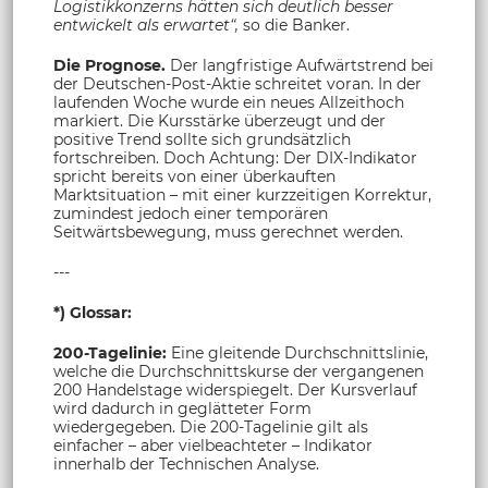
Logistikkonzerns hätten sich deutlich besser
entwickelt als erwartet“,
so die Banker.
Die Prognose.
Der langfristige Aufwärtstrend bei
der Deutschen-Post-Aktie schreitet voran. In der
laufenden Woche wurde ein neues Allzeithoch
markiert. Die Kursstärke überzeugt und der
positive Trend sollte sich grundsätzlich
fortschreiben. Doch Achtung: Der DIX-Indikator
spricht bereits von einer überkauften
Marktsituation – mit einer kurzzeitigen Korrektur,
zumindest jedoch einer temporären
Seitwärtsbewegung, muss gerechnet werden.
---
*) Glossar:
200-Tagelinie:
Eine gleitende Durchschnittslinie,
welche die Durchschnittskurse der vergangenen
200 Handelstage widerspiegelt. Der Kursverlauf
wird dadurch in geglätteter Form
wiedergegeben. Die 200-Tagelinie gilt als
einfacher – aber vielbeachteter – Indikator
innerhalb der Technischen Analyse.