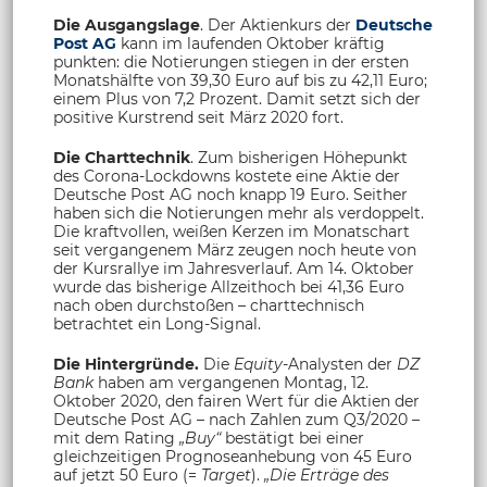
Die Ausgangslage
. Der Aktienkurs der
Deutsche
Post AG
kann im laufenden Oktober kräftig
punkten: die Notierungen stiegen in der ersten
Monatshälfte von 39,30 Euro auf bis zu 42,11 Euro;
einem Plus von 7,2 Prozent. Damit setzt sich der
positive Kurstrend seit März 2020 fort.
Die Charttechnik
. Zum bisherigen Höhepunkt
des Corona-Lockdowns kostete eine Aktie der
Deutsche Post AG noch knapp 19 Euro. Seither
haben sich die Notierungen mehr als verdoppelt.
Die kraftvollen, weißen Kerzen im Monatschart
seit vergangenem März zeugen noch heute von
der Kursrallye im Jahresverlauf. Am 14. Oktober
wurde das bisherige Allzeithoch bei 41,36 Euro
nach oben durchstoßen – charttechnisch
betrachtet ein Long-Signal.
Die Hintergründe.
Die
Equity-
Analysten der
DZ
Bank
haben am vergangenen Montag, 12.
Oktober 2020, den fairen Wert für die Aktien der
Deutsche Post AG – nach Zahlen zum Q3/2020 –
mit dem Rating
„Buy“
bestätigt bei einer
gleichzeitigen Prognoseanhebung von 45 Euro
auf jetzt 50 Euro (=
Target
).
„Die Erträge des