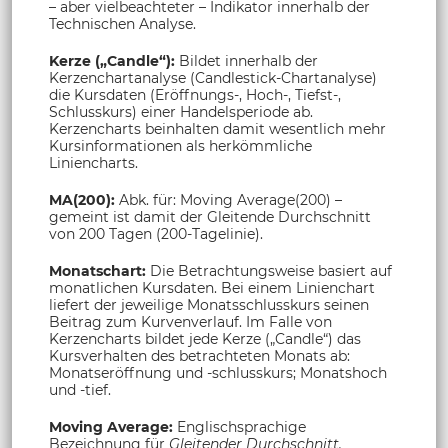
– aber vielbeachteter – Indikator innerhalb der
Technischen Analyse.
Kerze („Candle“):
Bildet innerhalb der
Kerzenchartanalyse (Candlestick-Chartanalyse)
die Kursdaten (Eröffnungs-, Hoch-, Tiefst-,
Schlusskurs) einer Handelsperiode ab.
Kerzencharts beinhalten damit wesentlich mehr
Kursinformationen als herkömmliche
Liniencharts.
MA(200):
Abk. für: Moving Average(200) –
gemeint ist damit der Gleitende Durchschnitt
von 200 Tagen (200-Tagelinie).
Monatschart:
Die Betrachtungsweise basiert auf
monatlichen Kursdaten. Bei einem Linienchart
liefert der jeweilige Monatsschlusskurs seinen
Beitrag zum Kurvenverlauf. Im Falle von
Kerzencharts bildet jede Kerze („Candle“) das
Kursverhalten des betrachteten Monats ab:
Monatseröffnung und -schlusskurs; Monatshoch
und -tief.
Moving Average:
Englischsprachige
Bezeichnung für
Gleitender Durchschnitt.