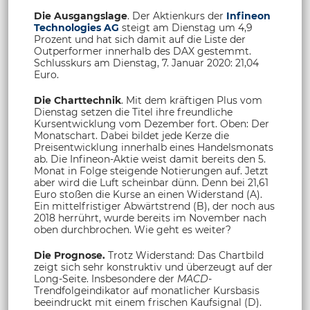
Die Ausgangslage
. Der Aktienkurs der
Infineon
Technologies AG
steigt am Dienstag um 4,9
Prozent und hat sich damit auf die Liste der
Outperformer innerhalb des DAX gestemmt.
Schlusskurs am Dienstag, 7. Januar 2020: 21,04
Euro.
Die Charttechnik
. Mit dem kräftigen Plus vom
Dienstag setzen die Titel ihre freundliche
Kursentwicklung vom Dezember fort. Oben: Der
Monatschart. Dabei bildet jede Kerze die
Preisentwicklung innerhalb eines Handelsmonats
ab. Die Infineon-Aktie weist damit bereits den 5.
Monat in Folge steigende Notierungen auf. Jetzt
aber wird die Luft scheinbar dünn. Denn bei 21,61
Euro stoßen die Kurse an einen Widerstand (A).
Ein mittelfristiger Abwärtstrend (B), der noch aus
2018 herrührt, wurde bereits im November nach
oben durchbrochen. Wie geht es weiter?
Die Prognose.
Trotz Widerstand: Das Chartbild
zeigt sich sehr konstruktiv und überzeugt auf der
Long-Seite. Insbesondere der
MACD
-
Trendfolgeindikator auf monatlicher Kursbasis
beeindruckt mit einem frischen Kaufsignal (D).