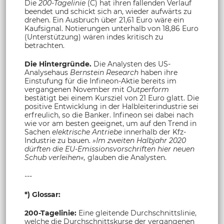
Die
200-Tagelinie
(C) hat ihren fallenden Verlauf
beendet und schickt sich an, wieder aufwärts zu
drehen. Ein Ausbruch über 21,61 Euro wäre ein
Kaufsignal. Notierungen unterhalb von 18,86 Euro
(Unterstützung) wären indes kritisch zu
betrachten.
Die Hintergründe.
Die Analysten des US-
Analysehaus
Bernstein Research
haben ihre
Einstufung für die Infineon-Aktie bereits im
vergangenen November mit
Outperform
bestätigt bei einem Kursziel von 21 Euro glatt. Die
positive Entwicklung in der Halbleiterindustrie sei
erfreulich, so die Banker. Infineon sei dabei nach
wie vor am besten geeignet, um auf den Trend in
Sachen
elektrische Antriebe
innerhalb der Kfz-
Industrie zu bauen.
»Im zweiten Halbjahr 2020
dürften die EU-Emissionsvorschriften hier neuen
Schub verleihen«,
glauben die Analysten.
---
*) Glossar:
200-Tagelinie:
Eine gleitende Durchschnittslinie,
welche die Durchschnittskurse der vergangenen