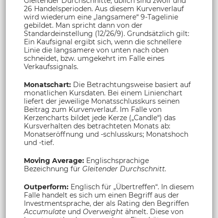
Gleitender Durchschnitte; üblich sind zwölf und
26 Handelsperioden. Aus diesem Kurvenverlauf
wird wiederum eine „langsamere“ 9-Tagelinie
gebildet. Man spricht dann von der
Standardeinstellung (12/26/9). Grundsätzlich gilt:
Ein Kaufsignal ergibt sich, wenn die schnellere
Linie die langsamere von unten nach oben
schneidet, bzw. umgekehrt im Falle eines
Verkaufssignals.
Monatschart:
Die Betrachtungsweise basiert auf
monatlichen Kursdaten. Bei einem Linienchart
liefert der jeweilige Monatsschlusskurs seinen
Beitrag zum Kurvenverlauf. Im Falle von
Kerzencharts bildet jede Kerze („Candle“) das
Kursverhalten des betrachteten Monats ab:
Monatseröffnung und -schlusskurs; Monatshoch
und -tief.
Moving Average:
Englischsprachige
Bezeichnung für
Gleitender Durchschnitt.
Outperform:
Englisch für „Übertreffen“. In diesem
Falle handelt es sich um einen Begriff aus der
Investmentsprache, der als Rating den Begriffen
Accumulate
und
Overweight
ähnelt. Diese von