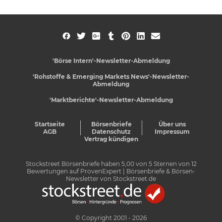
'Börse Intern'-Newsletter-Abmeldung
'Rohstoffe & Emerging Markets News'-Newsletter-
Abmeldung
'Marktberichte'-Newsletter-Abmeldung
Startseite
Börsenbriefe
Über uns
AGB
Datenschutz
Impressum
Vertrag kündigen
Stockstreet Börsenbriefe
haben
5,00
von
5
Sternen von
12
Bewertungen auf
ProvenExpert
| Börsenbriefe & Börsen-
Newsletter von Stockstreet.de
© Copyright 2001 - 2026