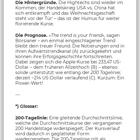
Die Hintergründe.
Die Hightechs sind wieder im
Kommen, der Handelskrieg USA vs. China hat
sich entkrampft und das Weihnachtsgeschäft
steht vor der Tür‘ – das ist der Humus für weiter
florierende Kurse.
Die Prognose.
»The trend is your friend«,
sagen
Börsianer – ein einmal eingeschlagener Trend
bleibt dein treuer Freund. Die Notierungen sind in
ihren Aufwärtstrendkanal (A) zurückgekehrt und
können ihre Erfolgsgeschichte fortschreiten.
Dabei zeigen sich die Apple-Kurse bei 233,47 US-
Dollar – dem früheren Allzeithoch (B) – ebenso
solide unterstützt wie entlang der
200 Tagelinie
;
derzeit ~214 US-Dollar verlaufend (C). Kurzum: Ein
Power-Wert!
---
*) Glossar:
200-Tagelinie:
Eine gleitende Durchschnittslinie,
welche die Durchschnittskurse der vergangenen
200 Handelstage widerspiegelt. Der Kursverlauf
wird dadurch in geglätteter Form
wiedergegeben. Die 200-Tagelinie gilt als