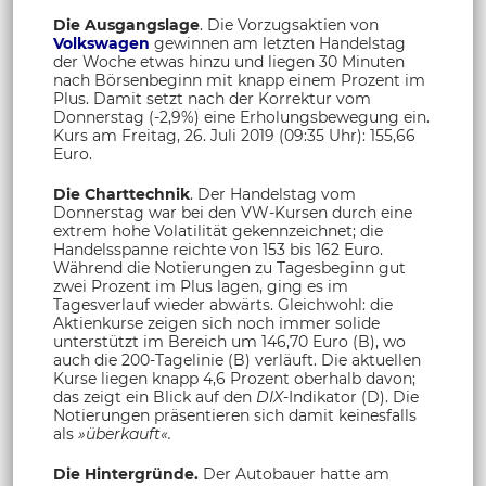
Die Ausgangslage
. Die Vorzugsaktien von
Volkswagen
gewinnen am letzten Handelstag
der Woche etwas hinzu und liegen 30 Minuten
nach Börsenbeginn mit knapp einem Prozent im
Plus. Damit setzt nach der Korrektur vom
Donnerstag (-2,9%) eine Erholungsbewegung ein.
Kurs am Freitag, 26. Juli 2019 (09:35 Uhr): 155,66
Euro.
Die Charttechnik
. Der Handelstag vom
Donnerstag war bei den VW-Kursen durch eine
extrem hohe Volatilität gekennzeichnet; die
Handelsspanne reichte von 153 bis 162 Euro.
Während die Notierungen zu Tagesbeginn gut
zwei Prozent im Plus lagen, ging es im
Tagesverlauf wieder abwärts. Gleichwohl: die
Aktienkurse zeigen sich noch immer solide
unterstützt im Bereich um 146,70 Euro (B), wo
auch die 200-Tagelinie (B) verläuft. Die aktuellen
Kurse liegen knapp 4,6 Prozent oberhalb davon;
das zeigt ein Blick auf den
DIX
-Indikator (D). Die
Notierungen präsentieren sich damit keinesfalls
als
»überkauft«.
Die Hintergründe.
Der Autobauer hatte am