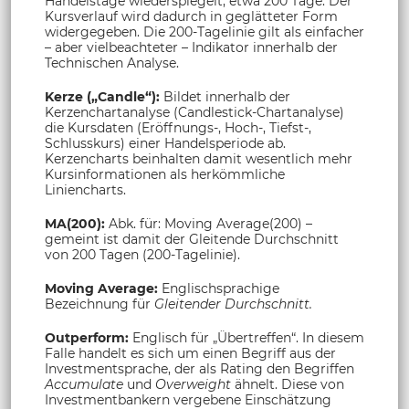
Handelstage wiederspiegelt; etwa 200 Tage. Der
Kursverlauf wird dadurch in geglätteter Form
widergegeben. Die 200-Tagelinie gilt als einfacher
– aber vielbeachteter – Indikator innerhalb der
Technischen Analyse.
Kerze („Candle“):
Bildet innerhalb der
Kerzenchartanalyse (Candlestick-Chartanalyse)
die Kursdaten (Eröffnungs-, Hoch-, Tiefst-,
Schlusskurs) einer Handelsperiode ab.
Kerzencharts beinhalten damit wesentlich mehr
Kursinformationen als herkömmliche
Liniencharts.
MA(200):
Abk. für: Moving Average(200) –
gemeint ist damit der Gleitende Durchschnitt
von 200 Tagen (200-Tagelinie).
Moving Average:
Englischsprachige
Bezeichnung für
Gleitender Durchschnitt.
Outperform:
Englisch für „Übertreffen“. In diesem
Falle handelt es sich um einen Begriff aus der
Investmentsprache, der als Rating den Begriffen
Accumulate
und
Overweight
ähnelt. Diese von
Investmentbankern vergebene Einschätzung