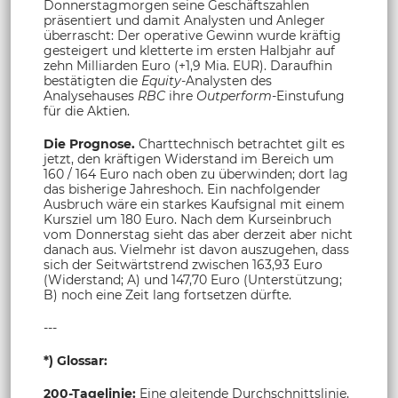
Donnerstagmorgen seine Geschäftszahlen
präsentiert und damit Analysten und Anleger
überrascht: Der operative Gewinn wurde kräftig
gesteigert und kletterte im ersten Halbjahr auf
zehn Milliarden Euro (+1,9 Mia. EUR). Daraufhin
bestätigten die
Equity-
Analysten des
Analysehauses
RBC
ihre
Outperform-
Einstufung
für die Aktien.
Die Prognose.
Charttechnisch betrachtet gilt es
jetzt, den kräftigen Widerstand im Bereich um
160 / 164 Euro nach oben zu überwinden; dort lag
das bisherige Jahreshoch. Ein nachfolgender
Ausbruch wäre ein starkes Kaufsignal mit einem
Kursziel um 180 Euro. Nach dem Kurseinbruch
vom Donnerstag sieht das aber derzeit aber nicht
danach aus. Vielmehr ist davon auszugehen, dass
sich der Seitwärtstrend zwischen 163,93 Euro
(Widerstand; A) und 147,70 Euro (Unterstützung;
B) noch eine Zeit lang fortsetzen dürfte.
---
*) Glossar:
200-Tagelinie:
Eine gleitende Durchschnittslinie,