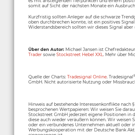
es mit ansteigenden Tiefpunkten und einem positi
somit auf Sicht der nächsten Monate ein Ausbruc
Kurzfristig sollten Anleger auf die schwarze Tren
oben durchbrechen konnte, ist ein positives Sig
Widerstandsbereich sollten wir dieses Signal aber
Über den Autor:
Michael Jansen ist Chefredakteu
Trader
sowie
Stockstreet Hebel XXL
. Mehr über Mic
Quelle der Charts:
Tradesignal Online
. Tradesignal
GmbH. Nicht autorisierte Nutzung oder Missbrauch
Hinweis auf bestehende Interessenkonflikte nach 
besprochenen Wertpapieren: Wir weisen Sie darauf 
Stockstreet GmbH jederzeit eigene Positionen in 
diese auch wieder veräußern können. Wir weisen Si
oder ein verbundenes Unternehmen aktuell oder in
Werbungskooperation mit der Deutsche Bank Akti