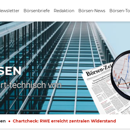
Newsletter
Börsenbriefe
Redaktion
Börsen-News
Börsen-To
SEN
rt-technisch von
sen
Chartcheck: RWE erreicht zentralen Widerstand