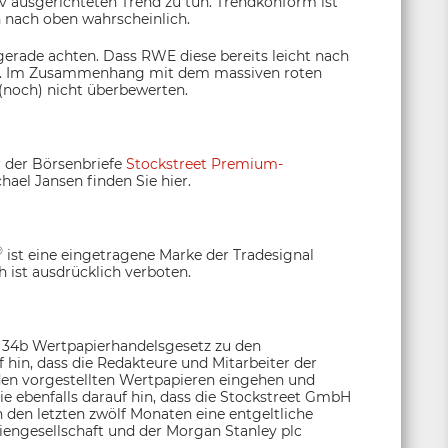
v ausgerichteten Trend zu tun. Trendkonform ist
h nach oben wahrscheinlich.
dgerade achten. Dass RWE diese bereits leicht nach
nal. Im Zusammenhang mit dem massiven roten
 (noch) nicht überbewerten.
r der Börsenbriefe
Stockstreet Premium-
hael Jansen finden Sie hier.
®
ist eine eingetragene Marke der Tradesignal
 ist ausdrücklich verboten.
§ 34b Wertpapierhandelsgesetz zu den
hin, dass die Redakteure und Mitarbeiter der
den vorgestellten Wertpapieren eingehen und
e ebenfalls darauf hin, dass die Stockstreet GmbH
 den letzten zwölf Monaten eine entgeltliche
engesellschaft und der Morgan Stanley plc