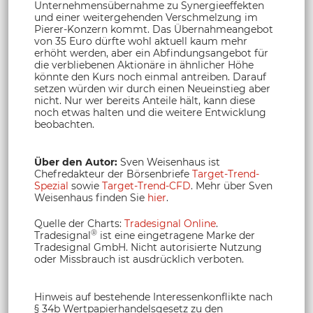
Unternehmensübernahme zu Synergieeffekten
und einer weitergehenden Verschmelzung im
Pierer-Konzern kommt. Das Übernahmeangebot
von 35 Euro dürfte wohl aktuell kaum mehr
erhöht werden, aber ein Abfindungsangebot für
die verbliebenen Aktionäre in ähnlicher Höhe
könnte den Kurs noch einmal antreiben. Darauf
setzen würden wir durch einen Neueinstieg aber
nicht. Nur wer bereits Anteile hält, kann diese
noch etwas halten und die weitere Entwicklung
beobachten.
Über den Autor:
Sven Weisenhaus ist
Chefredakteur der Börsenbriefe
Target-Trend-
Spezial
sowie
Target-Trend-CFD
. Mehr über Sven
Weisenhaus finden Sie
hier
.
Quelle der Charts:
Tradesignal Online
.
®
Tradesignal
ist eine eingetragene Marke der
Tradesignal GmbH. Nicht autorisierte Nutzung
oder Missbrauch ist ausdrücklich verboten.
Hinweis auf bestehende Interessenkonflikte nach
§ 34b Wertpapierhandelsgesetz zu den