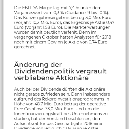
Die EBITDA-Marge lag mit 7,4 % unter dem
Vorjahreswert von 10,3 % (Guidance: 9 bis 10 %).
Das Konzernjahresergebnis betrug 3,0 Mio. Euro
(Vorjahr: 10,2 Mio. Euro), das Ergebnis je Aktie 0,47
Euro (Vorjahr: 1,58 Euro). Die Markterwartungen
wurden damit deutlich verfehlt. Denn im
vergangenen Oktober hatten Analysten für 2018
noch mit einem Gewinn je Aktie von 0,74 Euro
gerechnet.
Änderung der
Dividendenpolitik vergrault
verbliebene Aktionäre
Auch bei der Dividende dürften die Aktionäre
nicht gerade zufrieden sein. Denn insbesondere
aufgrund des Rekordinvestitionsprogramms in
Höhe von 48,7 Mio. Euro betrug der operative
Free Cashflow -33,0 Mio. Euro. Und um die
Innenfinanzierungskraft des Unternehmens zu
stärken, hat der Vorstand beschlossen, dem
Aufsichtsrat für das Geschäftsjahr 2018 eine
Dividende von lediglich 0,04 Euro je Aktie