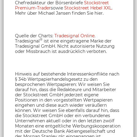
Chefredakteur der Börsenbriefe
Stockstreet
Premium-Trader
sowie
Stockstreet Hebel XXL
.
Mehr über Michael Jansen finden Sie hier.
Quelle der Charts:
Tradesignal Online
.
®
Tradesignal
ist eine eingetragene Marke der
Tradesignal GmbH. Nicht autorisierte Nutzung
oder Missbrauch ist ausdrücklich verboten.
Hinweis auf bestehende Interessenkonflikte nach
§ 34b Wertpapierhandelsgesetz zu den
besprochenen Wertpapieren: Wir weisen Sie
darauf hin, dass die Redakteure und Mitarbeiter
der Stockstreet GmbH jederzeit eigene
Positionen in den vorgestellten Wertpapieren
eingehen und diese auch wieder veräußern
können. Wir weisen Sie ebenfalls darauf hin, dass
die Stockstreet GmbH oder ein verbundenes
Unternehmen aktuell oder in den letzten zwölf
Monaten eine entgeltliche Werbungskooperation
mit der Deutsche Bank Aktiengesellschaft und
der Morgan Stanley plc eingegangen ist.