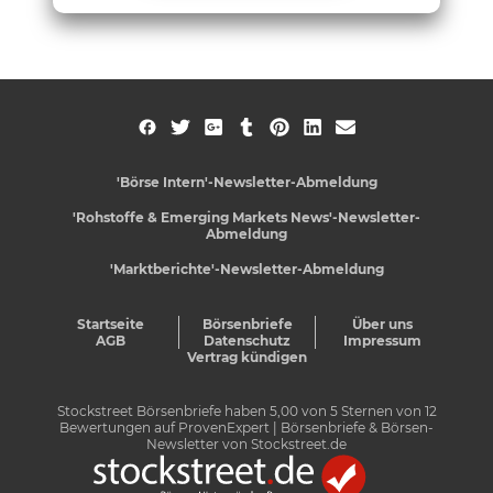
'Börse Intern'-Newsletter-Abmeldung
'Rohstoffe & Emerging Markets News'-Newsletter-
Abmeldung
'Marktberichte'-Newsletter-Abmeldung
Startseite
Börsenbriefe
Über uns
AGB
Datenschutz
Impressum
Vertrag kündigen
Stockstreet Börsenbriefe
haben
5,00
von
5
Sternen von
12
Bewertungen auf
ProvenExpert
| Börsenbriefe & Börsen-
Newsletter von Stockstreet.de