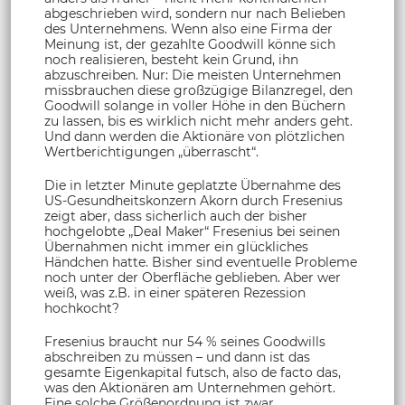
abgeschrieben wird, sondern nur nach Belieben
des Unternehmens. Wenn also eine Firma der
Meinung ist, der gezahlte Goodwill könne sich
noch realisieren, besteht kein Grund, ihn
abzuschreiben. Nur: Die meisten Unternehmen
missbrauchen diese großzügige Bilanzregel, den
Goodwill solange in voller Höhe in den Büchern
zu lassen, bis es wirklich nicht mehr anders geht.
Und dann werden die Aktionäre von plötzlichen
Wertberichtigungen „überrascht“.
Die in letzter Minute geplatzte Übernahme des
US-Gesundheitskonzern Akorn durch Fresenius
zeigt aber, dass sicherlich auch der bisher
hochgelobte „Deal Maker“ Fresenius bei seinen
Übernahmen nicht immer ein glückliches
Händchen hatte. Bisher sind eventuelle Probleme
noch unter der Oberfläche geblieben. Aber wer
weiß, was z.B. in einer späteren Rezession
hochkocht?
Fresenius braucht nur 54 % seines Goodwills
abschreiben zu müssen – und dann ist das
gesamte Eigenkapital futsch, also de facto das,
was den Aktionären am Unternehmen gehört.
Eine solche Größenordnung ist zwar