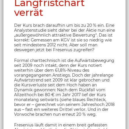
Langfristchart
verrät
Der Kurs brach daraufhin um bis zu 20 % ein. Eine
Analystenstudie sieht daher bei der Aktie nun eine
„außergewöhnlich attraktive Bewertung“. Das ist
korrekt: Gemessen am KGV ist sie so niedrig wie
seit mindestens 2012 nicht. Aber soll man
deswegen jetzt bei Fresenius zugreifen?
Formal charttechnisch ist die Aufwärtsbewegung
seit 2009 noch intakt, denn der Kurs notiert
weiterhin über dem 61,8%-Niveau des
vorangegangenen Anstiegs. Doch der jahrelange
Aufwärtstrend seit 2009 ist klar gebrochen und
die Kursverluste seit dem Hoch haben an
Dynamik gewonnen: Nach dem Rückfall vom
Allzeithoch bei 80 € im Jahr 2017 lief der Kurs
monatelang seitwärts (siehe blaues Rechteck,
bevor er – gerechnet von seinem Jahreshoch 2018
aus – fast ein weiteres Drittel verlor. Und in der
Vorwoche brachen nun erneut 20 % weg.
Fresenius läuft damit in einem breit gefassten