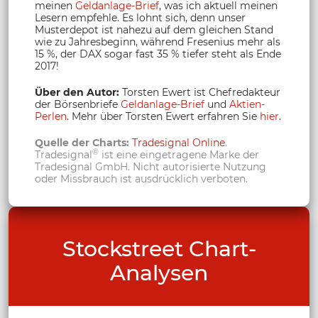
meinen
Geldanlage-Brief
, was ich aktuell meinen
Lesern empfehle. Es lohnt sich, denn unser
Musterdepot ist nahezu auf dem gleichen Stand
wie zu Jahresbeginn, während Fresenius mehr als
15 %, der DAX sogar fast 35 % tiefer steht als Ende
2017!
Über den Autor:
Torsten Ewert ist Chefredakteur
der Börsenbriefe
Geldanlage-Brief
und
Aktien-
Perlen
. Mehr über Torsten Ewert erfahren Sie
hier
.
Quelle der Charts:
Tradesignal Online
.
®
Tradesignal
ist eine eingetragene Marke der
Tradesignal GmbH. Nicht autorisierte Nutzung
oder Missbrauch ist ausdrücklich verboten.
Stockstreet Chart-
Analysen