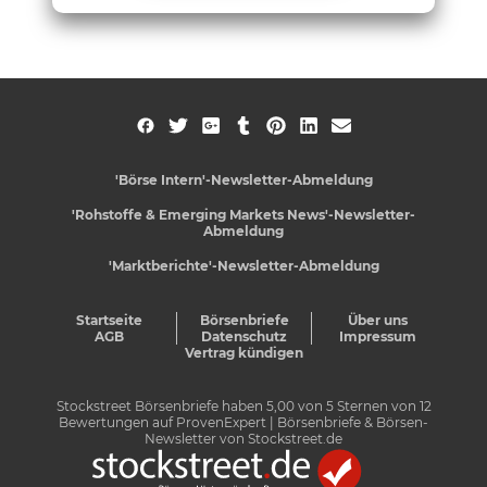
'Börse Intern'-Newsletter-Abmeldung
'Rohstoffe & Emerging Markets News'-Newsletter-
Abmeldung
'Marktberichte'-Newsletter-Abmeldung
Startseite
Börsenbriefe
Über uns
AGB
Datenschutz
Impressum
Vertrag kündigen
Stockstreet Börsenbriefe
haben
5,00
von
5
Sternen von
12
Bewertungen auf
ProvenExpert
| Börsenbriefe & Börsen-
Newsletter von Stockstreet.de