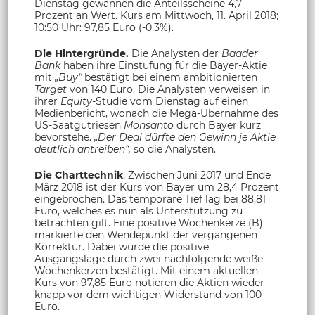
Dienstag gewannen die Anteilsscheine 4,7
Prozent an Wert. Kurs am Mittwoch, 11. April 2018;
10:50 Uhr: 97,85 Euro (-0,3%).
Die Hintergründe.
Die Analysten der
Baader
Bank
haben ihre Einstufung für die Bayer-Aktie
mit
„Buy“
bestätigt bei einem ambitionierten
Target
von 140 Euro. Die Analysten verweisen in
ihrer
Equity-
Studie vom Dienstag auf einen
Medienbericht, wonach die Mega-Übernahme des
US-Saatgutriesen
Monsanto
durch Bayer kurz
bevorstehe.
„Der Deal dürfte den Gewinn je Aktie
deutlich antreiben“,
so die Analysten.
Die Charttechnik
. Zwischen Juni 2017 und Ende
März 2018 ist der Kurs von Bayer um 28,4 Prozent
eingebrochen. Das temporäre Tief lag bei 88,81
Euro, welches es nun als Unterstützung zu
betrachten gilt. Eine positive Wochenkerze (B)
markierte den Wendepunkt der vergangenen
Korrektur. Dabei wurde die positive
Ausgangslage durch zwei nachfolgende weiße
Wochenkerzen bestätigt. Mit einem aktuellen
Kurs von 97,85 Euro notieren die Aktien wieder
knapp vor dem wichtigen Widerstand von 100
Euro.