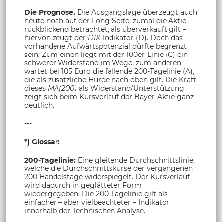
Die Prognose.
Die Ausgangslage überzeugt auch
heute noch auf der Long-Seite, zumal die Aktie
rückblickend betrachtet, als überverkauft gilt –
hiervon zeugt der
DIX-
Indikator (D). Doch das
vorhandene Aufwärtspotenzial dürfte begrenzt
sein: Zum einen liegt mit der 100er-Linie (C) ein
schwerer Widerstand im Wege, zum anderen
wartet bei 105 Euro die fallende 200-Tagelinie (A),
die als zusätzliche Hürde nach oben gilt. Die Kraft
dieses
MA(200)
als Widerstand/Unterstützung
zeigt sich beim Kursverlauf der Bayer-Aktie ganz
deutlich.
---
*) Glossar:
200-Tagelinie:
Eine gleitende Durchschnittslinie,
welche die Durchschnittskurse der vergangenen
200 Handelstage widerspiegelt. Der Kursverlauf
wird dadurch in geglätteter Form
wiedergegeben. Die 200-Tagelinie gilt als
einfacher – aber vielbeachteter – Indikator
innerhalb der Technischen Analyse.