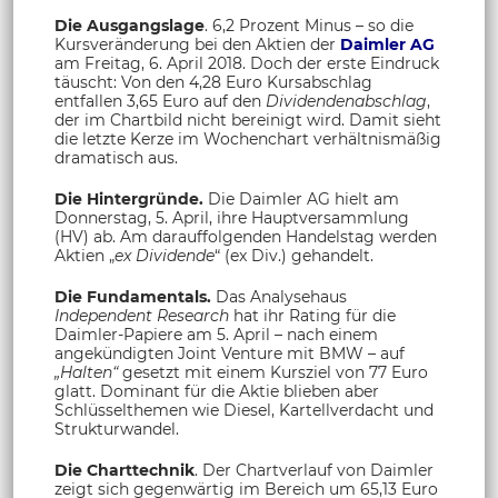
Die Ausgangslage
. 6,2 Prozent Minus – so die
Kursveränderung bei den Aktien der
Daimler AG
am Freitag, 6. April 2018. Doch der erste Eindruck
täuscht: Von den 4,28 Euro Kursabschlag
entfallen 3,65 Euro auf den
Dividendenabschlag
,
der im Chartbild nicht bereinigt wird. Damit sieht
die letzte Kerze im Wochenchart verhältnismäßig
dramatisch aus.
Die Hintergründe.
Die Daimler AG hielt am
Donnerstag, 5. April, ihre Hauptversammlung
(HV) ab. Am darauffolgenden Handelstag werden
Aktien „
ex Dividende
“ (ex Div.) gehandelt.
Die Fundamentals.
Das Analysehaus
Independent Research
hat ihr Rating für die
Daimler-Papiere am 5. April – nach einem
angekündigten Joint Venture mit BMW – auf
„Halten“
gesetzt mit einem Kursziel von 77 Euro
glatt. Dominant für die Aktie blieben aber
Schlüsselthemen wie Diesel, Kartellverdacht und
Strukturwandel.
Die Charttechnik
. Der Chartverlauf von Daimler
zeigt sich gegenwärtig im Bereich um 65,13 Euro