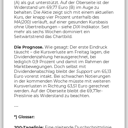
(A) als gut unterstützt. Auf der Oberseite ist der
Widerstand um 69,77 Euro (B) im Auge zu
behalten. Die Aktie zeigt sich mit einem aktuellen
Kurs, der knapp vier Prozent unterhalb des
MA(200)
verläuft, auf einer gesunden Kursbasis
ohne Übertreibungen – siehe
DIX
-Indikator. Seit
mehr als sechs Wochen dominiert ein
Seitwärtstrend das Chartbild.
Die Prognose.
Wie gesagt: Der erste Eindruck
täuscht – die Kursverluste am Freitag lagen, die
Dividendenzahlung herausgerechnet, bei
lediglich 0,9 Prozent und damit im Rahmen der
Marktbewegungen. Doch selbst mit
Dividendenabschlag bleibt der
Support
um 65,13
Euro vorerst intakt. Bei schwachen Notierungen
in der kommenden Woche müsste mit weiteren
Kursverlusten in Richtung 63,51 Euro gerechnet
werden. Auf der Oberseite bleibt die 69,77er-
Preislinie als Widerstand zu beachten.
---
*) Glossar:
200-Tagelinie:
Eine gleitende Durchschnittslinie,