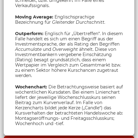
schneidet, bzw. umgekehrt im Falle eines
Verkaufssignals.
Moving Average:
Englischsprachige
Bezeichnung für
Gleitender Durchschnitt.
Outperform:
Englisch für „Übertreffen“. In diesem
Falle handelt es sich um einen Begriff aus der
Investmentsprache, der als Rating den Begriffen
Accumulate
und
Overweight
ähnelt. Diese von
Investmentbankern vergebene Einschätzung
(Rating) besagt grundsätzlich, dass einem
Wertpapier im Vergleich zum Gesamtmarkt bzw.
zu einem Sektor höhere Kurschancen zugetraut
werden.
Wochenchart:
Die Betrachtungsweise basiert auf
wöchentlichen Kursdaten. Bei einem Linienchart
liefert der jeweilige Wochenschlusskurs seinen
Beitrag zum Kurvenverlauf. Im Falle von
Kerzencharts bildet jede Kerze („Candle“) das
Kursverhalten der betrachteten Handelswoche ab:
Montagseröffnungs- und Freitagsschlusskurs;
Wochenhoch und -tief.