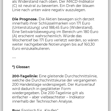
als Widerstand nach oben. Der
MACD-
Indikator
(C) ist neutral zu bewerten. Ein Dreh der blauen
Linie nach unten wäre negativ auszulegen.
Die Prognose.
Die Aktien bewegen sich derzeit
innerhalb ihrer Schlüsselmarken von 171 Euro
(Unterstützung) und 188,45 Euro (Widerstand).
Eine Seitwärtsbewegung im Bereich um 180 Euro
(A) erscheint wahrscheinlich. Würde das
Wochentief bei 171 Euro verletzt werden, so wären
weiter nachgebende Notierungen bis auf 160,30
Euro einzukalkulieren.
---
*) Glossar:
200-Tagelinie:
Eine gleitende Durchschnittslinie,
welche die Durchschnittskurse der vergangenen
200 Handelstage widerspiegelt. Der Kursverlauf
wird dadurch in geglätteter Form
wiedergegeben. Die 200-Tagelinie gilt als
einfacher – aber vielbeachteter – Indikator
innerhalb der Technischen Analyse.
Buy:
Englisch für
„Kaufen“.