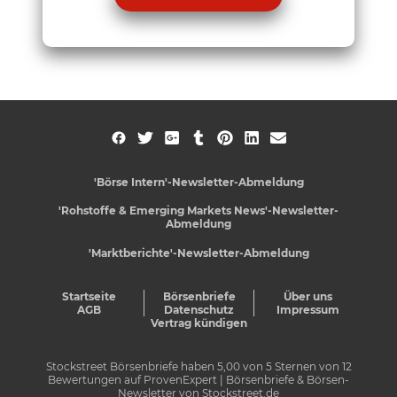
'Börse Intern'-Newsletter-Abmeldung
'Rohstoffe & Emerging Markets News'-Newsletter-
Abmeldung
'Marktberichte'-Newsletter-Abmeldung
Startseite
Börsenbriefe
Über uns
AGB
Datenschutz
Impressum
Vertrag kündigen
Stockstreet Börsenbriefe
haben
5,00
von
5
Sternen von
12
Bewertungen auf
ProvenExpert
| Börsenbriefe & Börsen-
Newsletter von Stockstreet.de