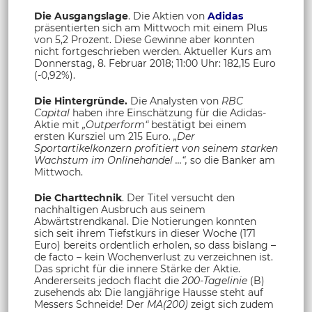
Die Ausgangslage
. Die Aktien von
Adidas
präsentierten sich am Mittwoch mit einem Plus
von 5,2 Prozent. Diese Gewinne aber konnten
nicht fortgeschrieben werden. Aktueller Kurs am
Donnerstag, 8. Februar 2018; 11:00 Uhr: 182,15 Euro
(-0,92%).
Die Hintergründe.
Die Analysten von
RBC
Capital
haben ihre Einschätzung für die Adidas-
Aktie mit
„Outperform“
bestätigt bei einem
ersten Kursziel um 215 Euro.
„Der
Sportartikelkonzern profitiert von seinem starken
Wachstum im Onlinehandel …“,
so die Banker am
Mittwoch.
Die Charttechnik
. Der Titel versucht den
nachhaltigen Ausbruch aus seinem
Abwärtstrendkanal. Die Notierungen konnten
sich seit ihrem Tiefstkurs in dieser Woche (171
Euro) bereits ordentlich erholen, so dass bislang –
de facto – kein Wochenverlust zu verzeichnen ist.
Das spricht für die innere Stärke der Aktie.
Andererseits jedoch flacht die
200-Tagelinie
(B)
zusehends ab: Die langjährige Hausse steht auf
Messers Schneide! Der
MA(200)
zeigt sich zudem