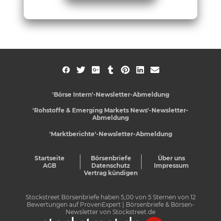
'Börse Intern'-Newsletter-Abmeldung
'Rohstoffe & Emerging Markets News'-Newsletter-
Abmeldung
'Marktberichte'-Newsletter-Abmeldung
Startseite
Börsenbriefe
Über uns
AGB
Datenschutz
Impressum
Vertrag kündigen
Stockstreet Börsenbriefe
haben
5,00
von
5
Sternen von
12
Bewertungen auf
ProvenExpert
| Börsenbriefe & Börsen-
Newsletter von Stockstreet.de