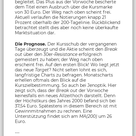
begleitet. Das Plus aus der Vorwoche bescherte
dem Titel einen Ausbruch über die Kursmarke
von 30 Euro. Der Weg nach oben scheint frei.
Aktuell verlaufen die Notierungen knapp 21
Prozent oberhalb der 200-Tagelinie. Rückblickend
betrachtet stellt dies aber noch keine überkaufte
Marktsituation dar.
Die Prognose.
Der Kursschub der vergangenen
Tage überzeugt und die Aktie scheint den
Break
out
über den 30er-
Resistance
erfolgreich
gemeistert zu haben; der Weg nach oben
erscheint frei. Auf den ersten Blick! Wo liegt jetzt
das neue
Target
? Nicht selten lohnt es sich,
langfristige Charts zu befragen. Monatscharts
erhellen oftmals den Blick auf die
Kurszielbestimmung. So auch bei Jenoptik. Hier
zeigt sich, dass der
Break out
der Vorwoche
keinesfalls ein neues Allzeithoch darstellt. Denn
der Höchstkurs des Jahres 2000 befand sich bei
37,54 Euro. Spätestens in diesem Bereich ist mit
Gewinnmitnahmen zu rechnen. Eine
Unterstützung findet sich am
MA(200)
um 26
Euro.
---