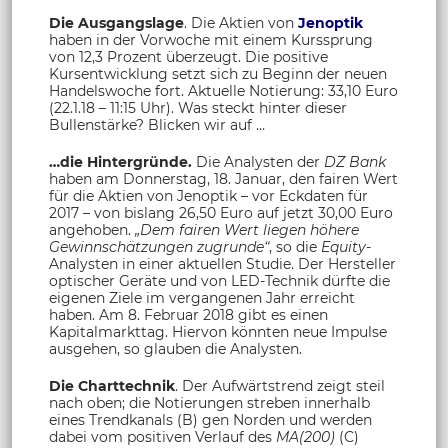
Die Ausgangslage
. Die Aktien von
Jenoptik
haben in der Vorwoche mit einem Kurssprung
von 12,3 Prozent überzeugt. Die positive
Kursentwicklung setzt sich zu Beginn der neuen
Handelswoche fort. Aktuelle Notierung: 33,10 Euro
(22.1.18 – 11:15 Uhr). Was steckt hinter dieser
Bullenstärke? Blicken wir auf …
…die Hintergründe.
Die Analysten der
DZ Bank
haben am Donnerstag, 18. Januar, den fairen Wert
für die Aktien von Jenoptik – vor Eckdaten für
2017 – von bislang 26,50 Euro auf jetzt 30,00 Euro
angehoben.
„Dem fairen Wert liegen höhere
Gewinnschätzungen zugrunde“
, so die
Equity-
Analysten in einer aktuellen Studie. Der Hersteller
optischer Geräte und von LED-Technik dürfte die
eigenen Ziele im vergangenen Jahr erreicht
haben. Am 8. Februar 2018 gibt es einen
Kapitalmarkttag. Hiervon könnten neue Impulse
ausgehen, so glauben die Analysten.
Die Charttechnik
. Der Aufwärtstrend zeigt steil
nach oben; die Notierungen streben innerhalb
eines Trendkanals (B) gen Norden und werden
dabei vom positiven Verlauf des
MA(200)
(C)