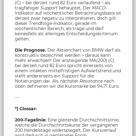
(C) – bei derzeit rund 82 Euro verlaufend – als
tragfähiger
Support
behauptet. Der
MACD-
Indikator auf wöchentlicher Betrachtungsbasis ist
derzeit zwar negativ zu interpretieren, doch gilt
dieser Trendfolge-Indikator, gerade im
wöchentlichen Bereich, als träge und darf
keinesfalls als alleiniges Entscheidungskriterium
gelten.
Die Prognose.
Der Aktienchart von BMW darf als
konstruktiv bezeichnet werden – daraus kann
mehr erwachsen! Der ansteigende MA(200) (C)
bei derzeit rund 82 Euro spricht einerseits von
einem intakten mittelfristigen Aufwärtstrend und
stellt andererseits ein
Support
für die
Notierungen dar. Als nächster
Resistance
nach
oben definieren wir die Kursmarke bei 94,71 Euro.
---
*) Glossar:
200-Tagelinie:
Eine gleitende Durchschnittslinie,
welche die Durchschnittskurse der vergangenen
200 Handelstage widerspiegelt. Der Kursverlauf
wird dadurch in geglätteter Form