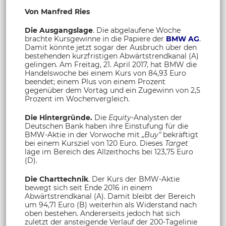
Von Manfred Ries
Die Ausgangslage
. Die abgelaufene Woche
brachte Kursgewinne in die Papiere der
BMW AG
.
Damit könnte jetzt sogar der Ausbruch über den
bestehenden kurzfristigen Abwärtstrendkanal (A)
gelingen. Am Freitag, 21. April 2017, hat BMW die
Handelswoche bei einem Kurs von 84,93 Euro
beendet; einem Plus von einem Prozent
gegenüber dem Vortag und ein Zugewinn von 2,5
Prozent im Wochenvergleich.
Die Hintergründe.
Die
Equity-
Analysten der
Deutschen Bank haben ihre Einstufung für die
BMW-Aktie in der Vorwoche mit
„Buy“
bekräftigt
bei einem Kursziel von 120 Euro. Dieses
Target
läge im Bereich des Allzeithochs bei 123,75 Euro
(D).
Die Charttechnik
. Der Kurs der BMW-Aktie
bewegt sich seit Ende 2016 in einem
Abwärtstrendkanal (A). Damit bleibt der Bereich
um 94,71 Euro (B) weiterhin als Widerstand nach
oben bestehen. Andererseits jedoch hat sich
zuletzt der ansteigende Verlauf der 200-Tagelinie