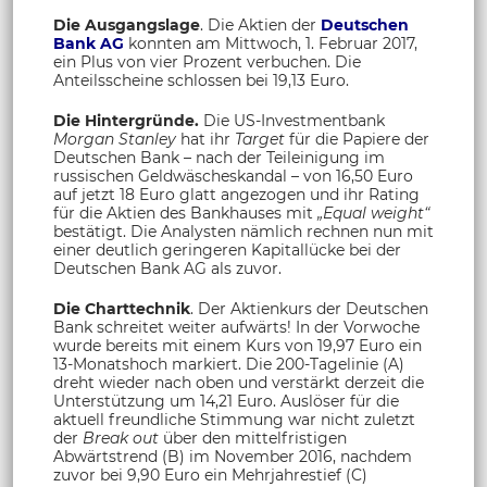
Die Ausgangslage
. Die Aktien der
Deutschen
Bank AG
konnten am Mittwoch, 1. Februar 2017,
ein Plus von vier Prozent verbuchen. Die
Anteilsscheine schlossen bei 19,13 Euro.
Die Hintergründe.
Die US-Investmentbank
Morgan Stanley
hat ihr
Target
für die Papiere der
Deutschen Bank – nach der Teileinigung im
russischen Geldwäscheskandal – von 16,50 Euro
auf jetzt 18 Euro glatt angezogen und ihr Rating
für die Aktien des Bankhauses mit
„Equal weight“
bestätigt. Die Analysten nämlich rechnen nun mit
einer deutlich geringeren Kapitallücke bei der
Deutschen Bank AG als zuvor.
Die Charttechnik
. Der Aktienkurs der Deutschen
Bank schreitet weiter aufwärts! In der Vorwoche
wurde bereits mit einem Kurs von 19,97 Euro ein
13-Monatshoch markiert. Die 200-Tagelinie (A)
dreht wieder nach oben und verstärkt derzeit die
Unterstützung um 14,21 Euro. Auslöser für die
aktuell freundliche Stimmung war nicht zuletzt
der
Break out
über den mittelfristigen
Abwärtstrend (B) im November 2016, nachdem
zuvor bei 9,90 Euro ein Mehrjahrestief (C)