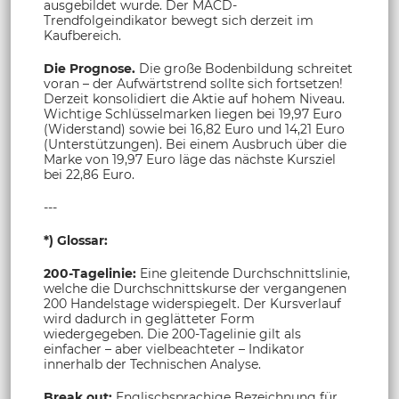
ausgebildet wurde. Der MACD-
Trendfolgeindikator bewegt sich derzeit im
Kaufbereich.
Die Prognose.
Die große Bodenbildung schreitet
voran – der Aufwärtstrend sollte sich fortsetzen!
Derzeit konsolidiert die Aktie auf hohem Niveau.
Wichtige Schlüsselmarken liegen bei 19,97 Euro
(Widerstand) sowie bei 16,82 Euro und 14,21 Euro
(Unterstützungen). Bei einem Ausbruch über die
Marke von 19,97 Euro läge das nächste Kursziel
bei 22,86 Euro.
---
*) Glossar:
200-Tagelinie:
Eine gleitende Durchschnittslinie,
welche die Durchschnittskurse der vergangenen
200 Handelstage widerspiegelt. Der Kursverlauf
wird dadurch in geglätteter Form
wiedergegeben. Die 200-Tagelinie gilt als
einfacher – aber vielbeachteter – Indikator
innerhalb der Technischen Analyse.
Break out:
Englischsprachige Bezeichnung für