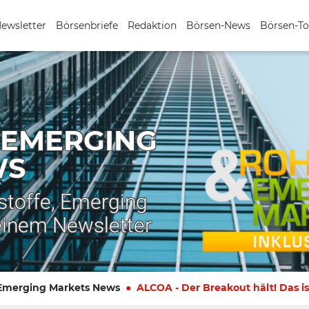
Newsletter
Börsenbriefe
Redaktion
Börsen-News
Börsen-To
 EMERGING
WS
stoffe, Emerging
einem Newsletter
 Emerging Markets News
ALCOA - Der Breakout hält! Das is