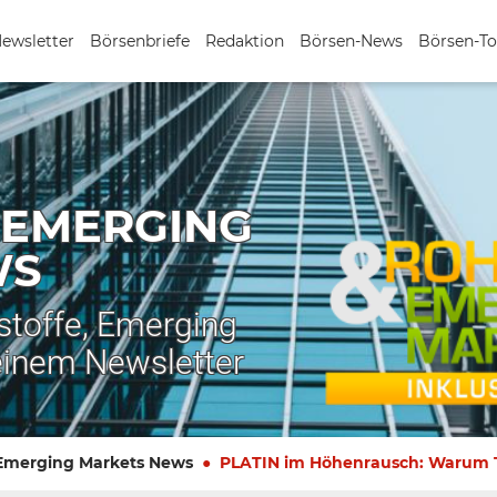
Newsletter
Börsenbriefe
Redaktion
Börsen-News
Börsen-To
 EMERGING
WS
stoffe, Emerging
einem Newsletter
 Emerging Markets News
PLATIN im Höhenrausch: Warum Tr