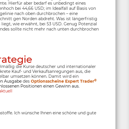
nte. Hierfür aber bedarf es unbedingt eines
hoch bei 44,66 USD; im Idealfall auf Basis von
elinie nach oben durchbrochen – eine
chnitt gen Norden abdreht. Was ist längerfristig
 liegt, wie erwähnt, bei 53 USD. Genug Potenzial
 indes sollte nicht mehr nach unten durchbrochen
rategie
lmäßig die Kurse deutscher und internationaler
nkrete Kauf- und Verkaufsanregungen aus, die
lbar umsetzen können. Damit wird ein
©
ten Ausgabe
des
Optionsscheine Expert Trader
hlossenen Positionen einen Gewinn aus.
ktuell
stoffe. Ich wünsche Ihnen eine schöne und gute