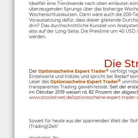
Idealfall eine Trendwende nach oben einläuten kön
überzeugenden Sprungs über das bisherige Wochen
Wochenschlusskursen. Dann wäre auch die 200-Tag
Voraussetzung dafür, dass dieser gleitende Durchs
drin? Das durchschnittliche Kursziel von Analysten
also auf der Long-Seite. Die Preislinie um 40 USD
werden.
Die St
©
Der
Optionsscheine Expert Trader
verfolgt rege
Einzelwerte und Indizes und spricht bei Bedarf ko
©
Leser des
Optionsscheine Expert Trader
unmitte
transparentes Trading gewährleistet.
Seit der ers
im Oktober 2019 weisen rd. 82 Prozent der abgesc
www.stockstreet.de/optionsscheine-expert-trader-a
Soweit für heute aus der spannenden Welt der Roh
(Trading)Zeit!