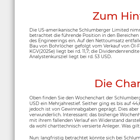
Zum Hin
Die US-amerikanische Schlumberger Limited nimmt 
betrachtet die führende Position in den Bereichen
des Engineerings ein. Auf den Nettoumsatz entfall
Bau von Bohrlöcher gefolgt vom Verkauf von Öl-F
KGV(2025e) liegt bei rd. 11,7; die Dividendenrendite
Analystenkursziel liegt bei rd. 53 USD.
Die Char
Oben finden Sie den Wochenchart der Schlumberger
USD ein Mehrjahrestief. Seither ging es bis auf 
jedoch ist von Gewinnabgaben geprägt. Dies aber 
verwunderlich. Interessant: das bisherige Wochenh
mit ihrem fallenden Verlauf ein Widerstand darstel
da wohl charttechnisch versierte Anleger. Was gilt
Nun: langfristig betrachtet könnte sich bei Schl