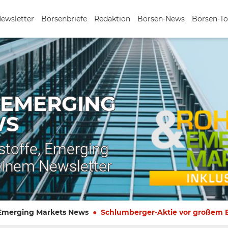
Newsletter
Börsenbriefe
Redaktion
Börsen-News
Börsen-To
 EMERGING
WS
stoffe, Emerging
einem Newsletter
 Emerging Markets News
Schlumberger-Aktie vor großem Br