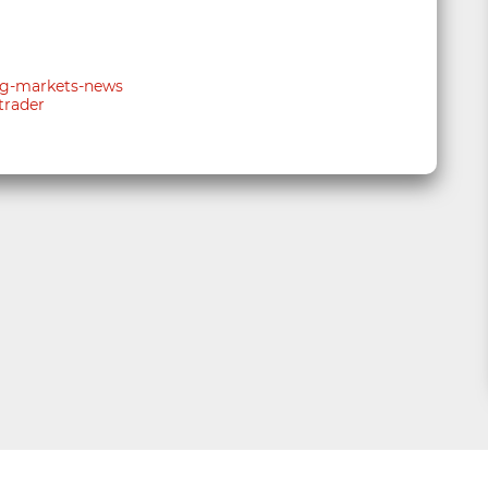
ing-markets-news
trader