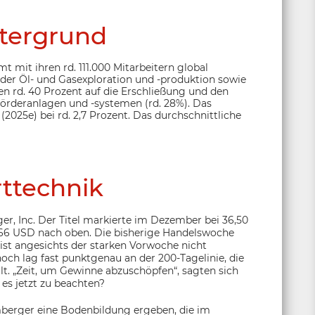
tergrund
mit ihren rd. 111.000 Mitarbeitern global
 der Öl- und Gasexploration und -produktion sowie
en rd. 40 Prozent auf die Erschließung und den
örderanlagen und -systemen (rd. 28%). Das
 (2025e) bei rd. 2,7 Prozent. Das durchschnittliche
ttechnik
, Inc. Der Titel markierte im Dezember bei 36,50
44,66 USD nach oben. Die bisherige Handelswoche
ist angesichts der starken Vorwoche nicht
och lag fast punktgenau an der 200-Tagelinie, die
lt. „Zeit, um Gewinne abzuschöpfen“, sagten sich
 es jetzt zu beachten?
umberger eine Bodenbildung ergeben, die im