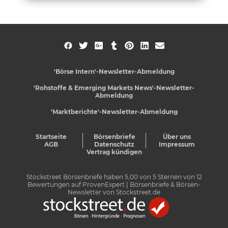
'Börse Intern'-Newsletter-Abmeldung
'Rohstoffe & Emerging Markets News'-Newsletter-
Abmeldung
'Marktberichte'-Newsletter-Abmeldung
Startseite
Börsenbriefe
Über uns
AGB
Datenschutz
Impressum
Vertrag kündigen
Stockstreet Börsenbriefe
haben
5,00
von
5
Sternen von
12
Bewertungen auf
ProvenExpert
| Börsenbriefe & Börsen-
Newsletter von Stockstreet.de