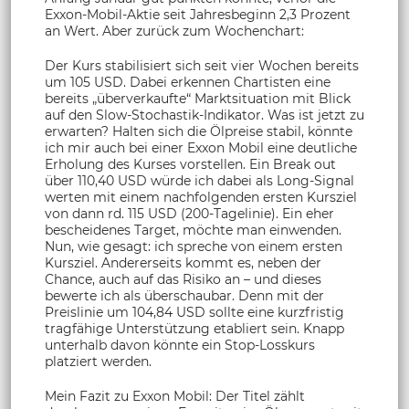
Exxon-Mobil-Aktie seit Jahresbeginn 2,3 Prozent
an Wert. Aber zurück zum Wochenchart:
Der Kurs stabilisiert sich seit vier Wochen bereits
um 105 USD. Dabei erkennen Chartisten eine
bereits „überverkaufte“ Marktsituation mit Blick
auf den Slow-Stochastik-Indikator. Was ist jetzt zu
erwarten? Halten sich die Ölpreise stabil, könnte
ich mir auch bei einer Exxon Mobil eine deutliche
Erholung des Kurses vorstellen. Ein Break out
über 110,40 USD würde ich dabei als Long-Signal
werten mit einem nachfolgenden ersten Kursziel
von dann rd. 115 USD (200-Tagelinie). Ein eher
bescheidenes Target, möchte man einwenden.
Nun, wie gesagt: ich spreche von einem ersten
Kursziel. Andererseits kommt es, neben der
Chance, auch auf das Risiko an – und dieses
bewerte ich als überschaubar. Denn mit der
Preislinie um 104,84 USD sollte eine kurzfristig
tragfähige Unterstützung etabliert sein. Knapp
unterhalb davon könnte ein Stop-Losskurs
platziert werden.
Mein Fazit zu Exxon Mobil: Der Titel zählt