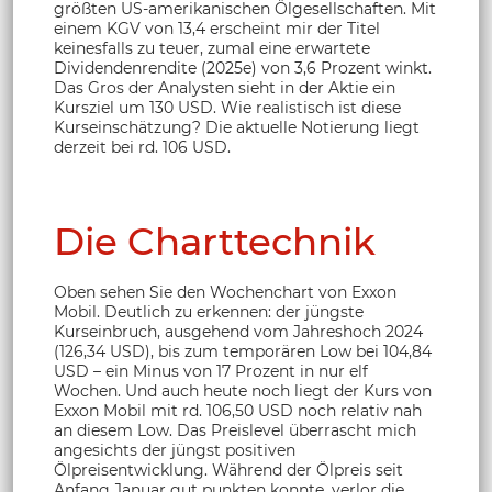
größten US-amerikanischen Ölgesellschaften. Mit
einem KGV von 13,4 erscheint mir der Titel
keinesfalls zu teuer, zumal eine erwartete
Dividendenrendite (2025e) von 3,6 Prozent winkt.
Das Gros der Analysten sieht in der Aktie ein
Kursziel um 130 USD. Wie realistisch ist diese
Kurseinschätzung? Die aktuelle Notierung liegt
derzeit bei rd. 106 USD.
Die Charttechnik
Oben sehen Sie den Wochenchart von Exxon
Mobil. Deutlich zu erkennen: der jüngste
Kurseinbruch, ausgehend vom Jahreshoch 2024
(126,34 USD), bis zum temporären Low bei 104,84
USD – ein Minus von 17 Prozent in nur elf
Wochen. Und auch heute noch liegt der Kurs von
Exxon Mobil mit rd. 106,50 USD noch relativ nah
an diesem Low. Das Preislevel überrascht mich
angesichts der jüngst positiven
Ölpreisentwicklung. Während der Ölpreis seit
Anfang Januar gut punkten konnte, verlor die