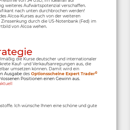
eislinie von 34 USD; im Idealfall auf
g weiteres Aufwärtspotenzial verschaffen.
nifikant nach unten durchbrochen werden!
 des Alcoa-Kurses auch von der weiteren
e Zinssenkung durch die US-Notenbank (Fed) im
tbild von Alcoa wehen.
rategie
lmäßig die Kurse deutscher und internationaler
nkrete Kauf- und Verkaufsanregungen aus, die
lbar umsetzen können. Damit wird ein
©
ten Ausgabe
des
Optionsscheine Expert Trader
hlossenen Positionen einen Gewinn aus.
ktuell
stoffe. Ich wünsche Ihnen eine schöne und gute