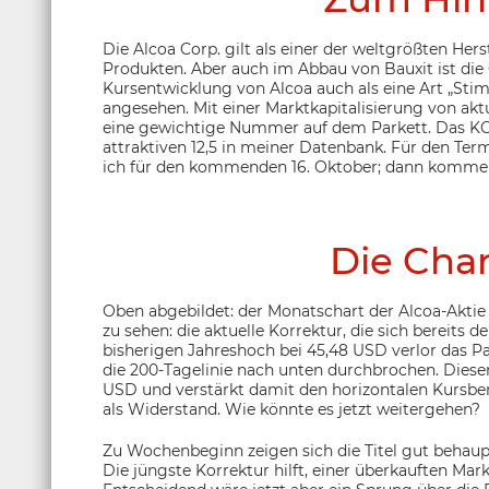
Die Alcoa Corp. gilt als einer der weltgrößten He
Produkten. Aber auch im Abbau von Bauxit ist die
Kursentwicklung von Alcoa auch als eine Art „Sti
angesehen. Mit einer Marktkapitalisierung von aktu
eine gewichtige Nummer auf dem Parkett. Das KG
attraktiven 12,5 in meiner Datenbank. Für den Ter
ich für den kommenden 16. Oktober; dann kommen 
Die Char
Oben abgebildet: der Monatschart der Alcoa-Aktie 
zu sehen: die aktuelle Korrektur, die sich bereits
bisherigen Jahreshoch bei 45,48 USD verlor das P
die 200-Tagelinie nach unten durchbrochen. Dieser 
USD und verstärkt damit den horizontalen Kursber
als Widerstand. Wie könnte es jetzt weitergehen?
Zu Wochenbeginn zeigen sich die Titel gut behaupte
Die jüngste Korrektur hilft, einer überkauften Ma