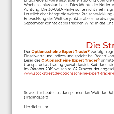
Entscheidend wäre jetzt aber ein Sprung über die Pr
Wochenschlusskursbasis. Dies könnte der Notierun
Achtung: Die 30-USD-Marke sollte nicht mehr sig
Letztlich aber hängt die weitere Preisentwicklung
Entwicklung der Weltkonjunktur ab – eine etwaig
September könnte dabei frischen Wind in das Char
Die St
©
Der
Optionsscheine Expert Trader
verfolgt rege
Einzelwerte und Indizes und spricht bei Bedarf ko
©
Leser des
Optionsscheine Expert Trader
unmitte
transparentes Trading gewährleistet.
Seit der ers
im Oktober 2019 weisen rd. 82 Prozent der abgesc
www.stockstreet.de/optionsscheine-expert-trader-a
Soweit für heute aus der spannenden Welt der Roh
(Trading)Zeit!
Herzlichst, Ihr