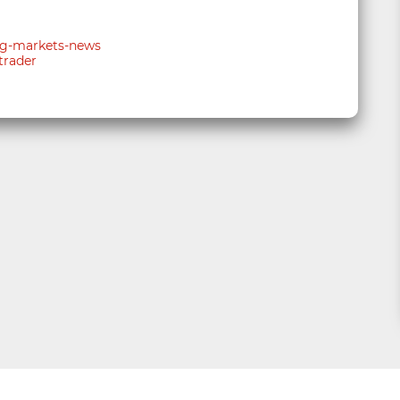
ing-markets-news
trader