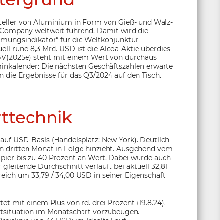
rsteller von Aluminium in Form von Gieß- und Walz-
 Company weltweit führend. Damit wird die
mmungsindikator“ für die Weltkonjunktur
ell rund 8,3 Mrd. USD ist die Alcoa-Aktie überdies
V(2025e) steht mit einem Wert von durchaus
minkalender: Die nächsten Geschäftszahlen erwarte
die Ergebnisse für das Q3/2024 auf den Tisch.
ttechnik
auf USD-Basis (Handelsplatz: New York). Deutlich
 den dritten Monat in Folge hinzieht. Ausgehend vom
apier bis zu 40 Prozent an Wert. Dabei wurde auch
gleitende Durchschnitt verläuft bei aktuell 32,81
eich um 33,79 / 34,00 USD in seiner Eigenschaft
t mit einem Plus von rd. drei Prozent (19.8.24).
rktsituation im Monatschart vorzubeugen.