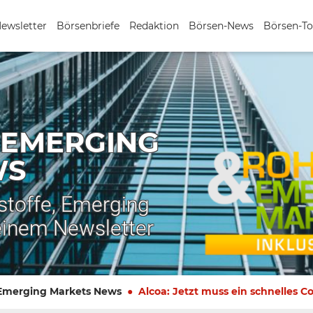
Newsletter
Börsenbriefe
Redaktion
Börsen-News
Börsen-To
 EMERGING
WS
stoffe, Emerging
einem Newsletter
 Emerging Markets News
Alcoa: Jetzt muss ein schnelles 