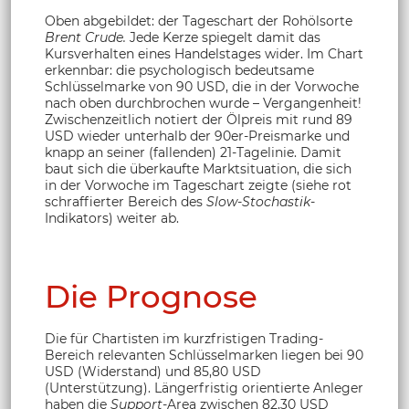
Oben abgebildet: der Tageschart der Rohölsorte
Brent Crude.
Jede Kerze spiegelt damit das
Kursverhalten eines Handelstages wider. Im Chart
erkennbar: die psychologisch bedeutsame
Schlüsselmarke von 90 USD, die in der Vorwoche
nach oben durchbrochen wurde – Vergangenheit!
Zwischenzeitlich notiert der Ölpreis mit rund 89
USD wieder unterhalb der 90er-Preismarke und
knapp an seiner (fallenden) 21-Tagelinie. Damit
baut sich die überkaufte Marktsituation, die sich
in der Vorwoche im Tageschart zeigte (siehe rot
schraffierter Bereich des
Slow-Stochastik
-
Indikators) weiter ab.
Die Prognose
Die für Chartisten im kurzfristigen Trading-
Bereich relevanten Schlüsselmarken liegen bei 90
USD (Widerstand) und 85,80 USD
(Unterstützung). Längerfristig orientierte Anleger
haben die
Support
-Area zwischen 82,30 USD