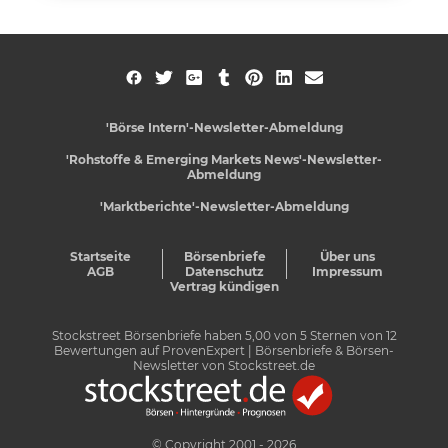
'Börse Intern'-Newsletter-Abmeldung
'Rohstoffe & Emerging Markets News'-Newsletter-
Abmeldung
'Marktberichte'-Newsletter-Abmeldung
Startseite
Börsenbriefe
Über uns
AGB
Datenschutz
Impressum
Vertrag kündigen
Stockstreet Börsenbriefe
haben
5,00
von
5
Sternen von
12
Bewertungen auf
ProvenExpert
| Börsenbriefe & Börsen-
Newsletter von Stockstreet.de
© Copyright 2001 - 2026