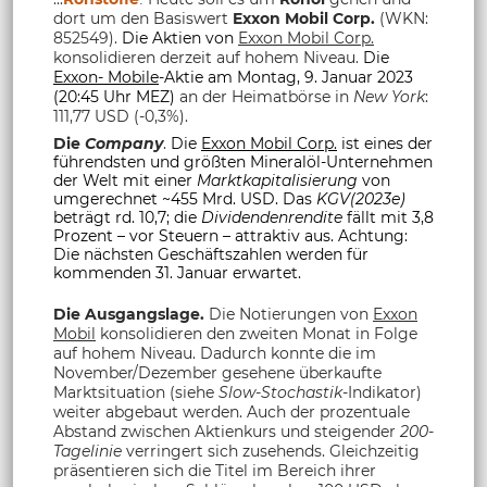
dort um den Basiswert
Exxon Mobil Corp.
(WKN:
852549)
.
Die Aktien von
Exxon Mobil Corp.
konsolidieren derzeit auf hohem Niveau.
Die
Exxon- Mobile
-Aktie am Montag, 9. Januar 2023
(20:45 Uhr MEZ)
an der Heimatbörse in
New York
:
111,77 USD (-0,3%).
Die
Company
.
Die
Exxon Mobil Corp.
ist eines der
führendsten und größten Mineralöl-Unternehmen
der Welt mit einer
Marktkapitalisierung
von
umgerechnet ~455 Mrd. USD. Das
KGV(2023e)
beträgt rd. 10,7; die
Dividendenrendite
fällt mit 3,8
Prozent – vor Steuern – attraktiv aus. Achtung:
Die nächsten Geschäftszahlen werden für
kommenden 31. Januar erwartet.
Die Ausgangslage.
Die Notierungen von
Exxon
Mobil
konsolidieren den zweiten Monat in Folge
auf hohem Niveau. Dadurch konnte die im
November/Dezember gesehene überkaufte
Marktsituation (siehe
Slow-Stochastik
-Indikator)
weiter abgebaut werden. Auch der prozentuale
Abstand zwischen Aktienkurs und steigender
200-
Tagelinie
verringert sich zusehends. Gleichzeitig
präsentieren sich die Titel im Bereich ihrer