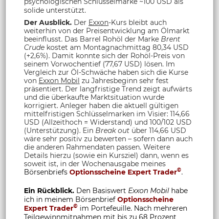
psychologischen Schlüsselmarke ~100 USD als
solide unterstützt.
Der Ausblick.
Der
Exxon
-Kurs bleibt auch
weiterhin von der Preisentwicklung am Ölmarkt
beeinflusst. Das Barrel Rohöl der Marke
Brent
Crude
kostet am Montagnachmittag 80,34 USD
(+2,6%). Damit konnte sich der Rohöl-Preis von
seinem Vorwochentief (77,67 USD) lösen. Im
Vergleich zur Öl-Schwäche haben sich die Kurse
von
Exxon Mobil
zu Jahresbeginn sehr fest
präsentiert. Der langfristige Trend zeigt aufwärts
und die überkaufte Marktsituation wurde
korrigiert. Anleger haben die aktuell gültigen
mittelfristigen Schlüsselmarken im Visier: 114,66
USD (Allzeithoch = Widerstand) und 100/102 USD
(Unterstützung). Ein
Break out
über 114,66 USD
wäre sehr positiv zu bewerten – sofern dann auch
die anderen Rahmendaten passen. Weitere
Details hierzu (sowie ein Kursziel) dann, wenn es
soweit ist, in der Wochenausgabe meines
©
Börsenbriefs
Optionsscheine Expert Trader
.
Ein Rückblick.
Den Basiswert
Exxon Mobil
habe
ich in meinem Börsenbrief
Optionsscheine
©
Expert Trader
im Portefeuille. Nach mehreren
Teilgewinnmitnahmen mit bis zu 68 Prozent