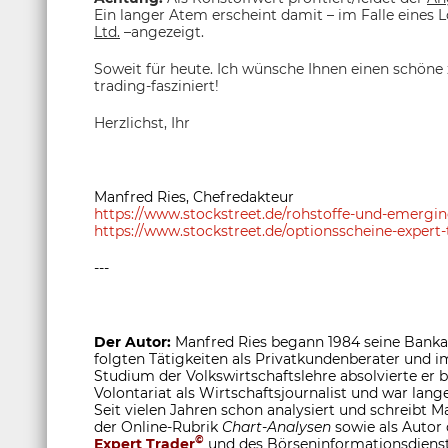
Ein langer Atem erscheint damit – im Falle eines 
Ltd.
–angezeigt.
Soweit für heute. Ich wünsche Ihnen einen schöne
trading-fasziniert!
Herzlichst, Ihr
Manfred Ries, Chefredakteur
https://www.stockstreet.de/rohstoffe-und-emerg
https://www.stockstreet.de/optionsscheine-expert-
---
Der Autor:
Manfred Ries begann 1984 seine Bankau
folgten Tätigkeiten als Privatkundenberater und
Studium der Volkswirtschaftslehre absolvierte er
Volontariat als Wirtschaftsjournalist und war lange
Seit vielen Jahren schon analysiert und schreibt M
der Online-Rubrik
Chart-Analysen
sowie als Autor
©
Expert Trader
und des Börseninformationsdiens