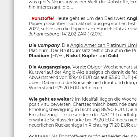
was gibt’s Neues in/aus der Welt der Rohstoffe,
hin interessant: die …
...
Rohstoffe
! Heute geht es um den Basiswert
Angl
Papier präsentiert sich aktuell ausgesprochen fes
2022, schlossen die Papiere am Handelsplatz
Fran
Johannesburg
: 1412,02 ZAR (+2,0%).
Die
Company
. Die
Anglo American Platinum Limi
Platinum. Der Bruttoumsatz teilt sich auf in die P
Rhodium
(~17%);
Nickel
;
Kupfer
und
Gold
.
Die Ausgangslage.
Vorab: Obiger Wochenchart ste
Kursverlauf der
Anglo
-Aktie zeigt sich damit de 
Abwärtstrend von 159,40 EUR bis auf 63,60 EUR (
oben. Dabei sind die Kurse aktuell drauf und dran,
Widerstand ~79,20 EUR definieren.
Wie geht es weiter?
Im Idealfall liegen die Woch
positiv zu bewerten. Charttechnisch bestünde dann
Erholungsbewegung in Richtung 85/90 EUR. Die Ind
Einschätzung – insbesondere der
MACD
-Trendfolg
erwähnte Schlüsselmarke bei 79,20 EUR indes nich
neuerlichen Rückschlags in Richtung 71,20 EUR au
Achtung:
Als Rohstoffwert profitiert/leidet der
An