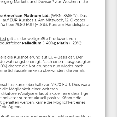
 Emerging Markets und Devisen? Zur Wochenmitte
o American Platinum Ltd.
(WKN: 856547). Das
t – auf EUR-Kursbasis. Am Mittwoch, 12. Oktober
kfurt
bei 79,80 EUR (+1,8%). Kurs am Handelsplatz
ted
gilt als der weltgrößte Produzent von
roduktfelder
Palladium
(~40%);
Platin
(~29%);
llt die Kursnotierung auf EUR-Basis dar. Der
facto währungsbereinigt. Nach einem ausgeprägten
-60%) drehen die Notierungen nun wieder nach
 eine Schlüsselmarke zu überwinden, die wir als
enschlusskurse oberhalb von 79,20 EUR: Dies wäre
 die Möglichkeit einer weiteren
ikatoren-Analyse erlaubt aktuell eine derartige
eindikator stimmt aktuell positiv. Könnte die
t gehalten werden, käme die Möglichkeit eines
f die Agenda.
glo
-Kurs von der weiteren Konjunkturentwicklung.