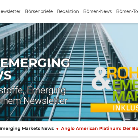
Newsletter
Börsenbriefe
Redaktion
Börsen-News
Börsen-To
 EMERGING
WS
stoffe, Emerging
einem Newsletter
 Emerging Markets News
Anglo American Platinum: Der Bo