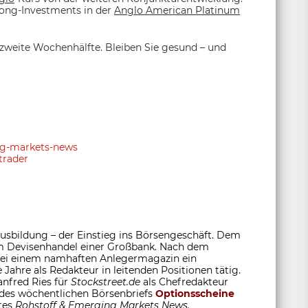
Long-Investments in der
Anglo American Platinum
 zweite Wochenhälfte. Bleiben Sie gesund – und
ing-markets-news
trader
sbildung – der Einstieg ins Börsengeschäft. Dem
 im Devisenhandel einer Großbank. Nach dem
 bei einem namhaften Anlegermagazin ein
 Jahre als Redakteur in leitenden Positionen tätig.
anfred Ries für
Stockstreet.de
als Chefredakteur
 des wöchentlichen Börsenbriefs
Optionsscheine
tes
Rohstoff &
Emerging Markets News.