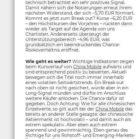
technisch betrachtet ein sehr positives Signal.
Damit nähern sich die Notierungen erneut ihrem
nächsten Widerstand, der sich ~5,70 EUR formiert.
Kommt es jetzt zum Break out? Kurse ~6,20 EUR
– den Höchstkursen des Vorjahres – rückten dann
wieder als Target auf die Agenda von uns
Chartisten. Andererseits überzeugt der
Unterstützungsbereich ~4,96 EUR, was
grundsätzlich ein beeindruckendes Chance-
Risikoverhältnis eröffnet.
Wie geht es weiter?
Wichtige Indikatoren zeigen
beim Kursverlauf von
China Mobile
aufwärts und
sind entsprechend positiv zu bewerten. Aktuell
bewegen sich die Titel noch immer innerhalb
eines volatilen Seitwärtstrends. Ein Break out
nach oben ist nicht gesichert, würde aber in ein
Long-Signal münden und dürfte im Anschluss
weitere Käufer anlocken. Die Chance dafür ist
gegeben. Doch Achtung: Wie für alle chinesischen
Einzelwerte, so gilt auch bei der
China Mobile
das
bereits an anderer Stelle gesagte: der chinesische
Aktienmarkt ist hochvolatil – und damit auch als
extrem spekulativ. Aber eben auch extrem
spannend und gewinnträchtig. Eben genau das
Richtige für uns Rohstoff- und Emerging-Markets-