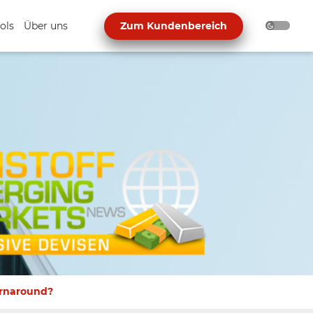
ols
Über uns
Zum Kundenbereich
urnaround?