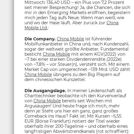
Mittwoch: 136,40 USD – ein Plus von 7,2 Prozent
seit meiner Besprechung! Ja, die Chancen, die sich
mir in den Emerging Markets eröffnen, begeistern
mich jeden Tag aufs Neue. Wenn man weiß, wie
und wo der Hase läuft. Aber zurück zur
China
Mobile Ltd.
:
Die Company.
China Mobile
ist führender
Mobilfunkanbieter in China und, nach Kundenzahl,
sogar der weltweit größte Anbieter. Fundamental
besticht
China Mobile
mit einem KGV(2022) von
~7 bei einer starken Dividendenrendite (2022e)
von ~7,8% – vor Steuer(n), versteht sich. Mit einem
Market Cap von umgerechnet ~139 Mrd. USD zählt
China Mobile
übrigens zu den Big Playern auf
dem chinesischen Kurszettel.
Die Ausgangslage.
In meiner Leidenschaft als
Charttechniker beobachte ich den Kurvenverlauf
von
China Mobile
bereits seit Wochen mit
Argusaugen! Und heute frage ich mich, mehr
denn je: Steht uns hier ein ganz, ganz großes
Comeback ins Haus? Fakt ist: Mit Kursen ~5,55
EUR (Börse Frankfurt) notiert der Titel wieder
oberhalb ihrer 200-Tagelinie – und oberhalb eines
langfristigen Abwärtstrendkanals (rot schraffiert):