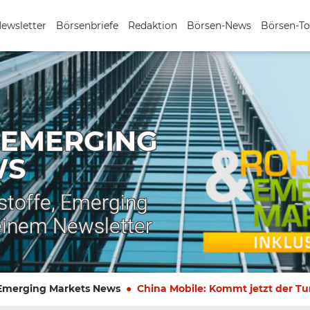
Newsletter
Börsenbriefe
Redaktion
Börsen-News
Börsen-To
 EMERGING
WS
stoffe, Emerging
einem Newsletter
 Emerging Markets News
China Mobile: Kommt jetzt der T