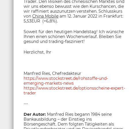
Trader. Den Risiken des chinesischen Marktes sind
wir uns ebenso bewusst wie den Kurschancen, die
wir raffiniert auszunutzen verstehen. Schlusskurs
von
China Mobile
am 12. Januar 2022 in Frankfurt:
5,53EUR (+6,8%).
Soweit für den heutigen Handelstag! Ich wünsche
Ihnen einen schönen Wochenverlauf. Bleiben Sie
gesund und trading-fasziniert!
Herzlichst, Ihr
Manfred Ries, Chefredakteur
https://www.stockstreet.de/rohstoffe-und-
emerging-markets-news
https://www.stockstreet.de/optionsscheine-expert-
trader
---
Der Autor:
Manfred Ries begann 1984 seine
Bankausbildung – der Einstieg ins
Börsengeschäft. Dem folgten Tätigkeiten als