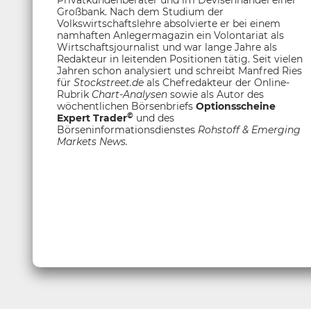
Privatkundenberater und im Devisenhandel einer
Großbank. Nach dem Studium der
Volkswirtschaftslehre absolvierte er bei einem
namhaften Anlegermagazin ein Volontariat als
Wirtschaftsjournalist und war lange Jahre als
Redakteur in leitenden Positionen tätig. Seit vielen
Jahren schon analysiert und schreibt Manfred Ries
für
Stockstreet.de
als Chefredakteur der Online-
Rubrik
Chart-Analysen
sowie als Autor des
wöchentlichen Börsenbriefs
Optionsscheine
©
Expert Trader
und des
Börseninformationsdienstes
Rohstoff &
Emerging
Markets News.