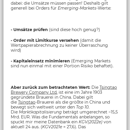
dabei: die Umsätze müssen passen! Deshalb gilt
generell bei Orders für
Emerging-Markets
-Werte:
- Umsätze prüfen
(sind diese hoch genug?)
- Order mit Limitkurse versehen
(damit die
Wertpapierabrechnung zu keiner Überraschung
wird)
- Kapitaleinsatz minimieren
(Emerging Markets
sind nun einmal mit einer Portion Risiko behaftet).
Aber zurück zum betrachteten Wert:
Die
Tsingtao
Brewery Company Ltd.
ist eine im Jahre 1903
gegründete Brauerei in China. Dabei gilt
die
Tsingtao
-Brauerei als die größte in China und
bewegt sich weltweit unter den
Top 10
.
Die
Marktkapitalisierung
beträgt umgerechnet ~15,5
Mrd. EUR. Was die Fundamentals anbelangen, so
spuckt mir meine Datenbank ein
KGV(2022e)
von
aktuell 24 aus. (
KGV2021e
= 27,6). Das