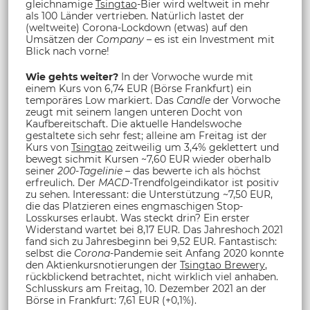
gleichnamige
Tsingtao
-Bier wird weltweit in mehr
als 100 Länder vertrieben. Natürlich lastet der
(weltweite) Corona-Lockdown (etwas) auf den
Umsätzen der
Company
– es ist ein Investment mit
Blick nach vorne!
Wie gehts weiter?
In der Vorwoche wurde mit
einem Kurs von 6,74 EUR (Börse Frankfurt) ein
temporäres Low markiert. Das
Candle
der Vorwoche
zeugt mit seinem langen unteren Docht von
Kaufbereitschaft. Die aktuelle Handelswoche
gestaltete sich sehr fest; alleine am Freitag ist der
Kurs von
Tsingtao
zeitweilig um 3,4% geklettert und
bewegt sichmit Kursen ~7,60 EUR wieder oberhalb
seiner
200-Tagelinie
– das bewerte ich als höchst
erfreulich. Der
MACD
-Trendfolgeindikator ist positiv
zu sehen. Interessant: die Unterstützung ~7,50 EUR,
die das Platzieren eines engmaschigen Stop-
Losskurses erlaubt. Was steckt drin? Ein erster
Widerstand wartet bei 8,17 EUR. Das Jahreshoch 2021
fand sich zu Jahresbeginn bei 9,52 EUR. Fantastisch:
selbst die
Corona
-Pandemie seit Anfang 2020 konnte
den Aktienkursnotierungen der
Tsingtao Brewery
,
rückblickend betrachtet, nicht wirklich viel anhaben.
Schlusskurs am Freitag, 10. Dezember 2021 an der
Börse in Frankfurt: 7,61 EUR (+0,1%).