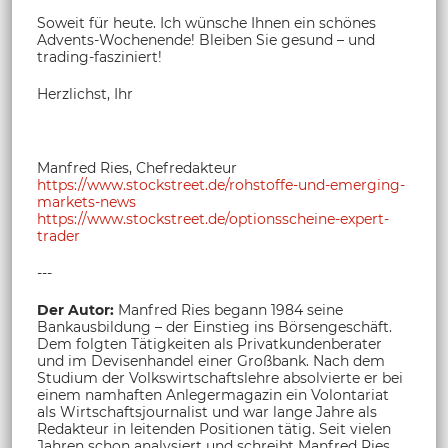
Soweit für heute. Ich wünsche Ihnen ein schönes
Advents-Wochenende! Bleiben Sie gesund – und
trading-fasziniert!
Herzlichst, Ihr
Manfred Ries, Chefredakteur
https://www.stockstreet.de/rohstoffe-und-emerging-
markets-news
https://www.stockstreet.de/optionsscheine-expert-
trader
---
Der Autor:
Manfred Ries begann 1984 seine
Bankausbildung – der Einstieg ins Börsengeschäft.
Dem folgten Tätigkeiten als Privatkundenberater
und im Devisenhandel einer Großbank. Nach dem
Studium der Volkswirtschaftslehre absolvierte er bei
einem namhaften Anlegermagazin ein Volontariat
als Wirtschaftsjournalist und war lange Jahre als
Redakteur in leitenden Positionen tätig. Seit vielen
Jahren schon analysiert und schreibt Manfred Ries