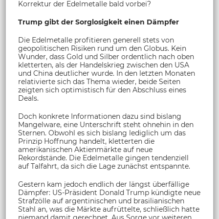
Korrektur der Edelmetalle bald vorbei?
Trump gibt der Sorglosigkeit einen Dämpfer
Die Edelmetalle profitieren generell stets von
geopolitischen Risiken rund um den Globus. Kein
Wunder, dass Gold und Silber ordentlich nach oben
kletterten, als der Handelskrieg zwischen den USA
und China deutlicher wurde. In den letzten Monaten
relativierte sich das Thema wieder, beide Seiten
zeigten sich optimistisch für den Abschluss eines
Deals.
Doch konkrete Informationen dazu sind bislang
Mangelware, eine Unterschrift steht ohnehin in den
Sternen. Obwohl es sich bislang lediglich um das
Prinzip Hoffnung handelt, kletterten die
amerikanischen Aktienmärkte auf neue
Rekordstände. Die Edelmetalle gingen tendenziell
auf Talfahrt, da sich die Lage zunächst entspannte.
Gestern kam jedoch endlich der längst überfällige
Dämpfer: US-Präsident Donald Trump kündigte neue
Strafzölle auf argentinischen und brasilianischen
Stahl an, was die Märkte aufrüttelte, schließlich hatte
niemand damit gerechnet. Aus Sorge vor weiteren