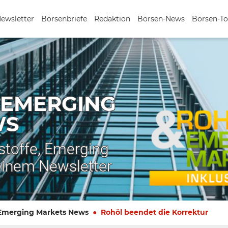
Newsletter
Börsenbriefe
Redaktion
Börsen-News
Börsen-To
 EMERGING
WS
stoffe, Emerging
einem Newsletter
 Emerging Markets News
Rohöl beendet die Korrektur