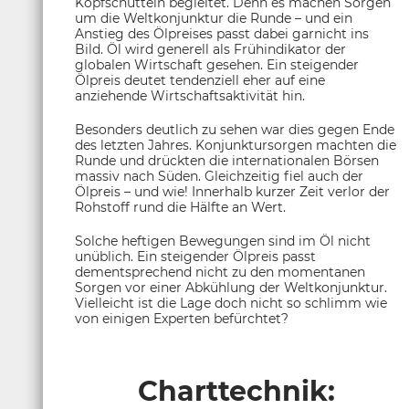
Kopfschütteln begleitet. Denn es machen Sorgen
um die Weltkonjunktur die Runde – und ein
Anstieg des Ölpreises passt dabei garnicht ins
Bild. Öl wird generell als Frühindikator der
globalen Wirtschaft gesehen. Ein steigender
Ölpreis deutet tendenziell eher auf eine
anziehende Wirtschaftsaktivität hin.
Besonders deutlich zu sehen war dies gegen Ende
des letzten Jahres. Konjunktursorgen machten die
Runde und drückten die internationalen Börsen
massiv nach Süden. Gleichzeitig fiel auch der
Ölpreis – und wie! Innerhalb kurzer Zeit verlor der
Rohstoff rund die Hälfte an Wert.
Solche heftigen Bewegungen sind im Öl nicht
unüblich. Ein steigender Ölpreis passt
dementsprechend nicht zu den momentanen
Sorgen vor einer Abkühlung der Weltkonjunktur.
Vielleicht ist die Lage doch nicht so schlimm wie
von einigen Experten befürchtet?
Charttechnik: