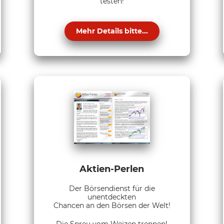
testen!
Mehr Details bitte...
Aktien-Perlen
Der Börsendienst für die
unentdeckten
Chancen an den Börsen der Welt!
Die Spreu vom Weizen trennen!