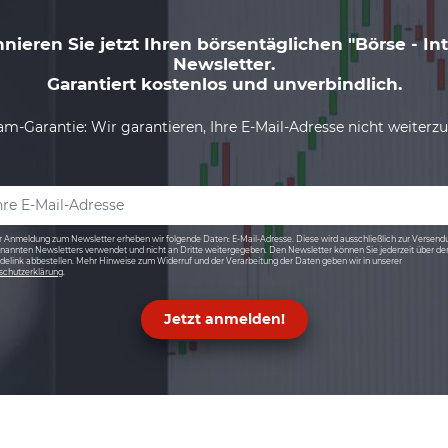
nieren Sie jetzt Ihren börsentäglichen "Börse - Int
Newsletter.
Garantiert kostenlos und unverbindlich.
m-Garantie: Wir garantieren, Ihre E-Mail-Adresse nicht weiterz
r Anmeldung zum Newsletter erheben wir folgende Daten: E-Mail-Adresse. Diese wird ausschließlich zur Versend
nannten Newsletters verwendet und nicht an Dritte weitergegeben. Den Newsletter können Sie jederzeit über de
elink abbestellen. Mehr Hinweise zum Widerruf und der Verarbeitung der Daten geben wir in unserer
schutzerklärung
.
Jetzt anmelden!