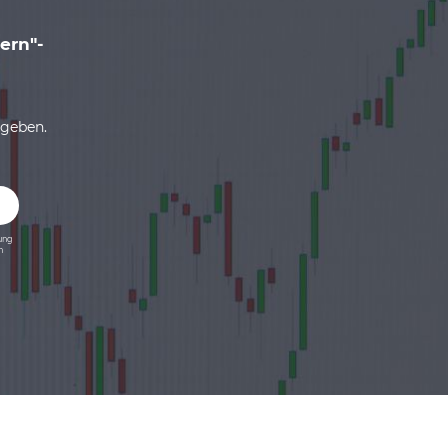
ern"-
ugeben.
ung
n