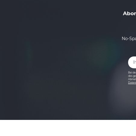
Abon
No-Spa
Bei de
des ge
Abmeld
Daten