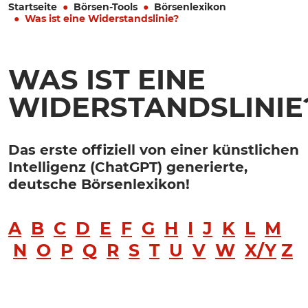
Startseite
Börsen-Tools
Börsenlexikon
Was ist eine Widerstandslinie?
WAS IST EINE
WIDERSTANDSLINIE
Das erste offiziell von einer künstlichen
Intelligenz (ChatGPT) generierte,
deutsche Börsenlexikon!
A
B
C
D
E
F
G
H
I
J
K
L
M
N
O
P
Q
R
S
T
U
V
W
X/Y
Z