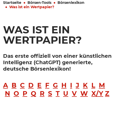
Startseite
Börsen-Tools
Börsenlexikon
Was ist ein Wertpapier?
WAS IST EIN
WERTPAPIER?
Das erste offiziell von einer künstlichen
Intelligenz (ChatGPT) generierte,
deutsche Börsenlexikon!
A
B
C
D
E
F
G
H
I
J
K
L
M
N
O
P
Q
R
S
T
U
V
W
X/Y
Z