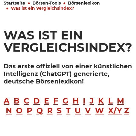
Startseite
Börsen-Tools
Börsenlexikon
Was ist ein Vergleichsindex?
WAS IST EIN
VERGLEICHSINDEX?
Das erste offiziell von einer künstlichen
Intelligenz (ChatGPT) generierte,
deutsche Börsenlexikon!
A
B
C
D
E
F
G
H
I
J
K
L
M
N
O
P
Q
R
S
T
U
V
W
X/Y
Z