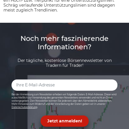
ein Hoch- bzw. Tiefpunkt für eine Unterstützungslinien.
Schräg verlaufende Unterstützungslinien sind dagegen
meist zugleich Trendlinien.
Noch mehr faszinierende
Informationen?
Der tägliche, kostenlose Börsennewsletter von
Tradern für Trader!
Bei der Anmeldung zum Newsletter erheben wir folgende Daten: E-Mail-Adresse. Diese wird
ausschließlich zur Versendung des genannten Newsletters verwendet und nicht an Dritte
weitergegeben. Den Newsletter können Sie jederzeit über den Abmeldelink abbestellen.
Mehr Hinweise zum Widerruf und der Verarbeitung der Daten geben wir in unserer
Datenschutzerklärung
.
Jetzt anmelden!