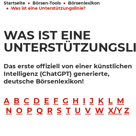
Startseite
Börsen-Tools
Börsenlexikon
Was ist eine Unterstützungslinie?
WAS IST EINE
UNTERSTÜTZUNGSLI
Das erste offiziell von einer künstlichen
Intelligenz (ChatGPT) generierte,
deutsche Börsenlexikon!
A
B
C
D
E
F
G
H
I
J
K
L
M
N
O
P
Q
R
S
T
U
V
W
X/Y
Z