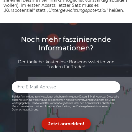
sie einen bestimmten Markt möglichst vollständig abbilden
wollen). Im ersten Absatz, letzter Satz muss es
„Kurspotenzial“ statt
„Untergewichtungspotenzial“
heißen.
Noch mehr faszinierende
Informationen?
Der tägliche, kostenlose Börsennewsletter von
Tradern für Trader!
Bei der Anmeldung zum Newsletter erheben wir folgende Daten: E-Mail-Adresse. Diese wird
ausschließlich zur Versendung des genannten Newsletters verwendet und nicht an Dritte
weitergegeben. Den Newsletter können Sie jederzeit über den Abmeldelink abbestellen.
Mehr Hinweise zum Widerruf und der Verarbeitung der Daten geben wir in unserer
Datenschutzerklärung
.
Jetzt anmelden!