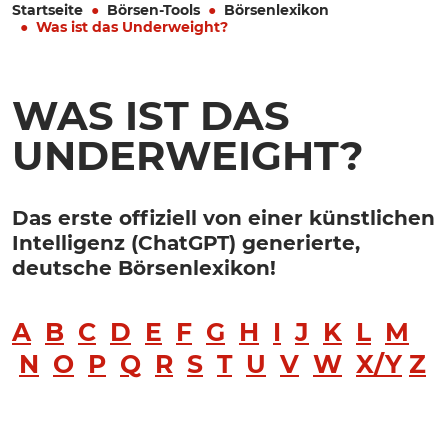
Startseite
Börsen-Tools
Börsenlexikon
Was ist das Underweight?
WAS IST DAS
UNDERWEIGHT?
Das erste offiziell von einer künstlichen
Intelligenz (ChatGPT) generierte,
deutsche Börsenlexikon!
A
B
C
D
E
F
G
H
I
J
K
L
M
N
O
P
Q
R
S
T
U
V
W
X/Y
Z