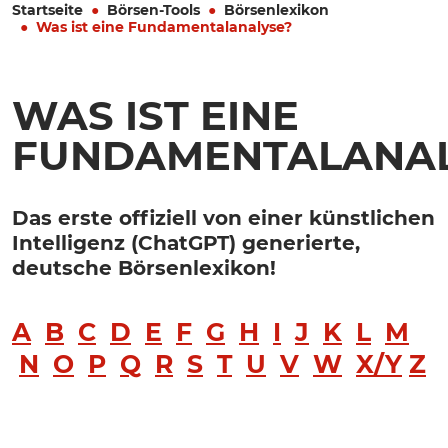
Startseite
Börsen-Tools
Börsenlexikon
Was ist eine Fundamentalanalyse?
WAS IST EINE
FUNDAMENTALANAL
Das erste offiziell von einer künstlichen
Intelligenz (ChatGPT) generierte,
deutsche Börsenlexikon!
A
B
C
D
E
F
G
H
I
J
K
L
M
N
O
P
Q
R
S
T
U
V
W
X/Y
Z