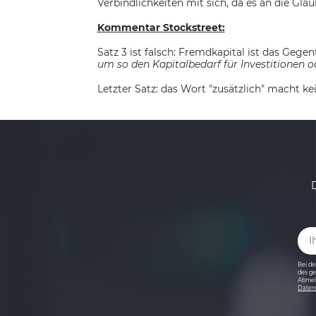
Verbindlichkeiten mit sich, da es an die Gl
Kommentar Stockstreet:
Satz 3 ist falsch: Fremdkapital ist das Gegent
um so den Kapitalbedarf für Investitionen
Letzter Satz: das Wort "zusätzlich" macht ke
Bei de
des ge
Abmeld
Daten