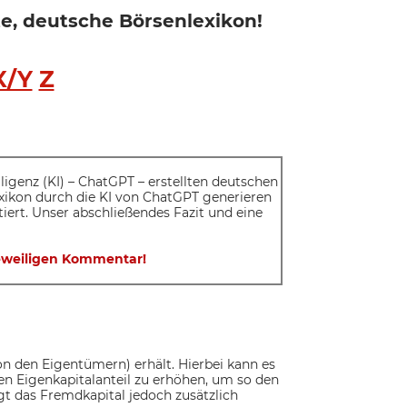
rte, deutsche Börsenlexikon!
X/Y
Z
elligenz (KI) – ChatGPT – erstellten deutschen
exikon durch die KI von ChatGPT generieren
iert. Unser abschließendes Fazit und eine
 jeweiligen Kommentar!
n den Eigentümern) erhält. Hierbei kann es
en Eigenkapitalanteil zu erhöhen, um so den
t das Fremdkapital jedoch zusätzlich