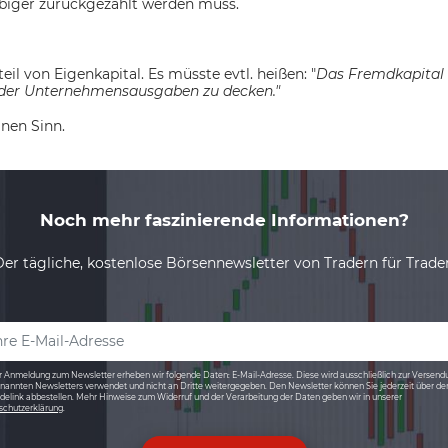
äubiger zurückgezahlt werden muss.
eil von Eigenkapital. Es müsste evtl. heißen: "
Das Fremdkapital 
 oder Unternehmensausgaben zu decken."
inen Sinn.
Noch mehr faszinierende Informationen?
Der tägliche, kostenlose Börsennewsletter von Tradern für Trader
r Anmeldung zum Newsletter erheben wir folgende Daten: E-Mail-Adresse. Diese wird ausschließlich zur Versend
nannten Newsletters verwendet und nicht an Dritte weitergegeben. Den Newsletter können Sie jederzeit über de
elink abbestellen. Mehr Hinweise zum Widerruf und der Verarbeitung der Daten geben wir in unserer
schutzerklärung
.