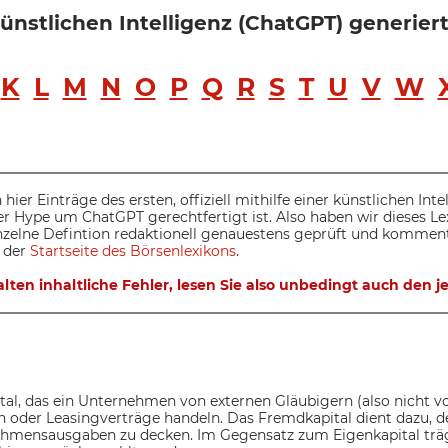
 künstlichen Intelligenz (ChatGPT) generie
K
L
M
N
O
P
Q
R
S
T
U
V
W
 hier Einträge des ersten, offiziell mithilfe einer künstlichen Int
der Hype um ChatGPT gerechtfertigt ist. Also haben wir dieses L
inzelne Defintion redaktionell genauestens geprüft und komment
 der
Startseite des Börsenlexikons
.
lten inhaltliche Fehler, lesen Sie also unbedingt auch den
al, das ein Unternehmen von externen Gläubigern (also nicht vo
n oder Leasingverträge handeln. Das Fremdkapital dient dazu, d
nehmensausgaben zu decken. Im Gegensatz zum Eigenkapital träg