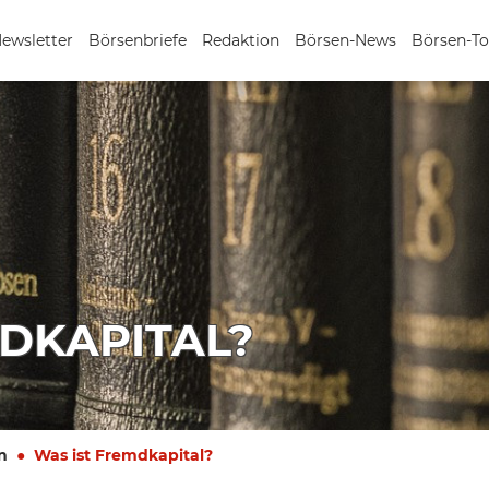
Newsletter
Börsenbriefe
Redaktion
Börsen-News
Börsen-To
DKAPITAL?
n
Was ist Fremdkapital?