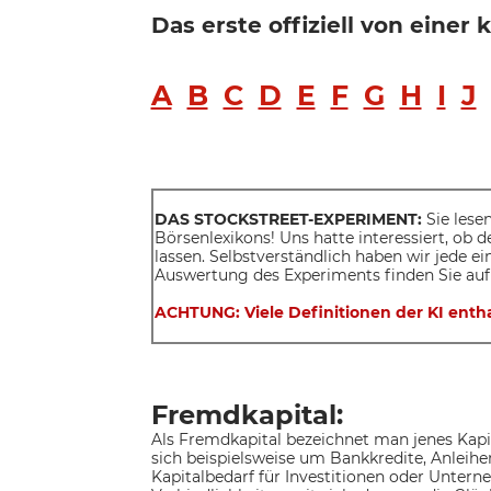
Das erste offiziell von einer
A
B
C
D
E
F
G
H
I
J
DAS STOCKSTREET-EXPERIMENT:
Sie lesen
Börsenlexikons! Uns hatte interessiert, ob 
lassen. Selbstverständlich haben wir jede e
Auswertung des Experiments finden Sie auf
ACHTUNG: Viele Definitionen der KI entha
Fremdkapital:
Als Fremdkapital bezeichnet man jenes Kapit
sich beispielsweise um Bankkredite, Anleihe
Kapitalbedarf für Investitionen oder Unter